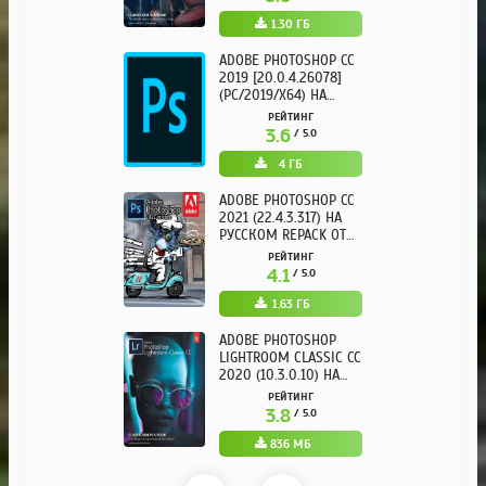
1.30 ГБ
ADOBE PHOTOSHOP CC
2019 [20.0.4.26078]
(PC/2019/X64) НА
РУССКОМ
РЕЙТИНГ
3.6
/ 5.0
4 ГБ
ADOBE PHOTOSHOP CC
2021 (22.4.3.317) НА
РУССКОМ REPACK ОТ
KPOJIUK
РЕЙТИНГ
4.1
/ 5.0
1.63 ГБ
ADOBE PHOTOSHOP
LIGHTROOM CLASSIC CC
2020 (10.3.0.10) НА
РУССКОМ REPACK ОТ
РЕЙТИНГ
KPOJIUK
3.8
/ 5.0
836 МБ