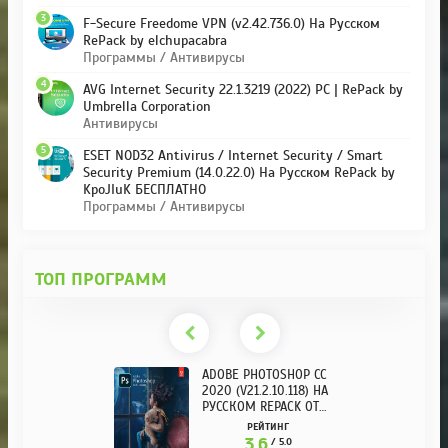
3
F-Secure Freedome VPN (v2.42.736.0) На Русском
RePack by elchupacabra
Программы / Антивирусы
4
AVG Internet Security 22.1.3219 (2022) PC | RePack by
Umbrella Corporation
Антивирусы
5
ESET NOD32 Antivirus / Internet Security / Smart
Security Premium (14.0.22.0) На Русском RePack by
KpoJIuK БЕСПЛАТНО
Программы / Антивирусы
ТОП ПРОГРАММ
ADOBE PHOTOSHOP CC
2020 (V21.2.10.118) НА
РУССКОМ REPACK ОТ
KPOJIUK
РЕЙТИНГ
3.6
/ 5.0