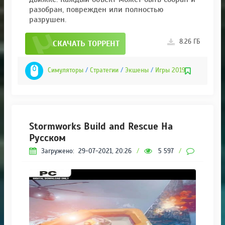
разобран, поврежден или полностью
разрушен.
8.26 ГБ
СКАЧАТЬ ТОРРЕНТ
Симуляторы
/
Стратегии
/
Экшены
/
Игры 2019
Stormworks Build and Rescue На
Русском
Загружено:
29-07-2021, 20:26
/
5 597
/
0