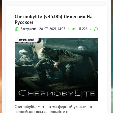
Chernobylite (v45385) Лицензия На
Русском
Загружено:
28-07-2021, 14:23
/
11 226
/
2
Chernobylite - это атмосферный ужастик в
чернобыльском ландшафте с