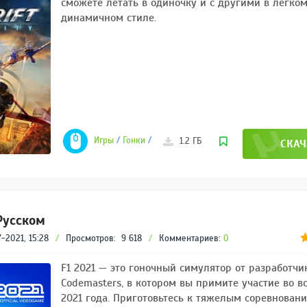
сможете летать в одиночку и с другими в легком
динамичном стиле.
Игры
/
Гонки
/
Экшены
/
Игры 2021
1.2 ГБ
СКАЧ
Русском
-2021, 15:28
/
Просмотров:
9 618
/
Комментариев:
0
F1 2021 — это гоночный симулятор от разработчи
Codemasters, в котором вы примите участие во вс
2021 года. Приготовьтесь к тяжелым соревновани