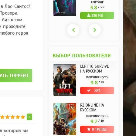
РУССКОМ REPACK
(10.3.0.10) НА
РЕЙТИНГ
РЕЙТИНГ
 в Лос-Сантос!
ОТ KPOJIUK
РУССКОМ REPACK
3.7
3.8
/ 5.0
/ 5.0
ОТ KPOJIUK
Тревора.
1.11 ГБ
836 МБ
 бизнесом.
и проходите
любого героя
ВЫБОР ПОЛЬЗОВАТЕЛЯ
LEFT TO SURVIVE
НА РУССКОМ
 2020
АТЬ ТОРРЕНТ
ПОПУЛЯРНОСТЬ
9.8
/ 10
ХИТ
R2 ONLINE НА
РУССКОМ
ПОПУЛЯРНОСТЬ
5
9.2
/ 10
В ТРЕНДЕ
 в которой вы