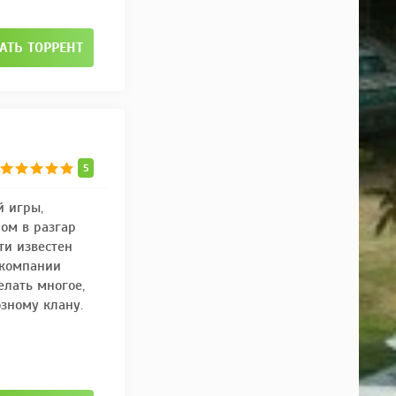
АТЬ ТОРРЕНТ
5
й игры,
ом в разгар
ти известен
В компании
елать многое,
зному клану.