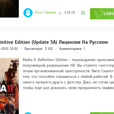
Игры
/
Выживание
/
Гонки
/
Инди
/
Игры 2021
2.35 ГБ
СКАЧ
finitive Edition (Update 5A) Лицензия На Русском
-2021, 10:02
/
Просмотров:
3 012
/
Комментариев:
0
Mafia II: Definitive Edition - переиздание культово
получившей разрешение HD. Вы станете гангстер
эпохи организованной преступности. Вито Скалет
тем, что способен справиться с любой работой. 
своего лучшего друга с детства, Джо, он готов сд
чтобы еще раз доказать свою преданность мафио