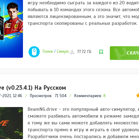
игру необходимо сыграть за каждого из 20 води
побывать в 10 командах этого сезона. Все автом
являются лицензированным, а это значит, что мо
транспорта скопированы с реальных разработок.
Гонки
/
Симуляторы
/
Спортивные
/
Игры 2021
77.72 ГБ
СКАЧ
e (v0.23.4.1) На Русском
-2021, 12:46
/
Просмотров:
71 504
/
Комментариев:
8
BeamNG.drive - это популярный авто-симулятор, 
сможете разбивать автомобили в режиме замедл
к тому же вы сами можете добавлять множество
транспорта прямо в игру и играть в своё удоволь
Разработчики очень постарались и добавили мн