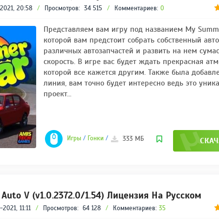
2021, 20:58
/
Просмотров:
34 515
/
Комментариев:
ABLETON LIVE
0
SUITE (11.0.5) НА
РУССКОМ
Представляем вам игру под названием My Summe
РЕЙТИНГ
которой вам предстоит собрать собственный авт
4
/ 5.0
различных автозапчастей и развить на нем сум
2.65 ГБ
скорость. В игре вас будет ждать прекрасная атм
которой все кажется другим. Также была добавл
ADOBE AUDITION CC
2019 (13.0.2.35)
линия, вам точно будет интересно ведь это уни
[RUS/ENG/X64]
проект...
REPACK BY KPOJIUK
РЕЙТИНГ
4
/ 5.0
296 МВ
ADOBE MEDIA
Игры
/
Гонки
/
Симуляторы
333 МБ
СКАЧ
ENCODER CC 2020
(V14.0.1.70) REPACK
BY DIAKOV НА
РЕЙТИНГ
РУССКОМ
3.2
/ 5.0
1.03 ГБ
 Auto V (v1.0.2372.0/1.54) Лицензия На Русском
ADOBE AUDITION CC
2020 (V13.0.4.39)
2021, 11:11
/
Просмотров:
64 128
/
Комментариев:
35
НА РУССКОМ