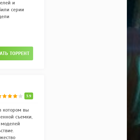
телей и
обили серии
дели
АТЬ ТОРРЕНТ
3.9
в котором вы
енной съемки,
 моделей
ствие.
ожество