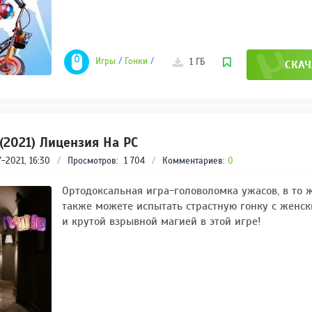
Игры
/
Гонки
/
Инди
/
Спортивные
/
Игры 2021
1 ГБ
СКАЧ
a (2021) Лицензия На PC
-2021, 16:30
/
Просмотров:
1 704
/
Комментариев:
0
Ортодоксальная игра-головоломка ужасов, в то 
также можете испытать страстную гонку с женс
и крутой взрывной магией в этой игре!