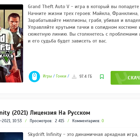
REPACK ОТ D!AKOV
РЕЙТИНГ
Grand Theft Auto V - игра в который вы попадете
3.4
/ 5.0
Начните жизни трех героев: Майкла, Франклина, 
297 МБ
Зарабатывайте миллионы, грабя, убивая и владея
Управляйте крутыми тачки в солидном костюме 
сюжетную линию. Вы столкнетесь с проблемами 
и его судьба будет зависеть от вас.
Игры
/
Гонки
/
Драки
/
Симуляторы
/
Экшены
/
Игры
97.4 ГБ
СКАЧ
finity (2021) Лицензия На Русском
-2021, 10:53
/
Просмотров:
2 415
/
Комментариев:
0
Skydrift Infinity - это динамичная аркадная игра,