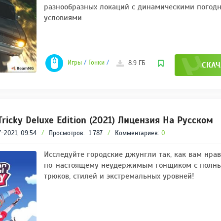
разнообразных локаций с динамическими погод
условиями.
Игры
/
Гонки
/
Симуляторы
/
Спортивные
8.9 ГБ
СКАЧ
 Tricky Deluxe Edition (2021) Лицензия На Русском
-2021, 09:54
/
Просмотров:
1 787
/
Комментариев:
0
Исследуйте городские джунгли так, как вам нрав
по-настоящему неудержимым гонщиком с полн
трюков, стилей и экстремальных уровней!