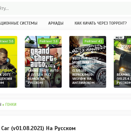
АЦИОННЫЕ СИСТЕМЫ
АРКАДЫ
КАК КАЧАТЬ ЧЕРЕЗ ТОРРЕНТ?
йтинг 3.6
Рейтинг 3.8
Рейтинг 4.1
Р
NEED FOR SPEED:
MOST WANTED HQ
(2005-2020)
GRAND THEFT AUTO
(1.3/1.16)
K 2077
V (V1.52 + DLC)
REPACK/MOD
BEAMNG.
ИЦЕНЗИЯ
REPACK НА
VASY@N НА
(V0.23.4.
ОМ
РУССКОМ
АНГЛИЙСКОМ
РУССКО
Ы
» ГОНКИ
ar (v01.08.2021) На Русском