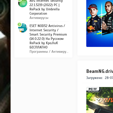
AVG Internet Security
22.1.3219 (2022) PC |
RePack by Umbrella
Corporation
Антивирусы
5
ESET NOD32 Antivirus /
Internet Security /
Smart Security Premium
(14.0.22.0) На Русском
RePack by KpoJIuK
БЕСПЛАТНО
Программы / Антивирусы
BeamNG.driv
Загружено:
28-07