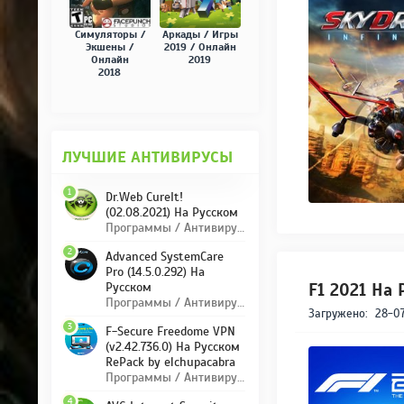
Симуляторы /
Аркады / Игры
Экшены /
2019 / Онлайн
Онлайн
2019
2018
ЛУЧШИЕ АНТИВИРУСЫ
1
Dr.Web CureIt!
(02.08.2021) На Русском
Программы / Антивирусы
2
Advanced SystemCare
Pro (14.5.0.292) На
F1 2021 На 
Русском
Программы / Антивирусы
Загружено:
28-07
3
F-Secure Freedome VPN
(v2.42.736.0) На Русском
RePack by elchupacabra
Программы / Антивирусы
4