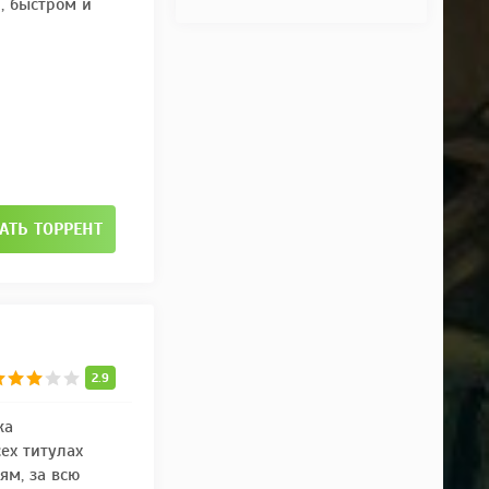
, быстром и
АТЬ ТОРРЕНТ
2.9
ка
ех титулах
ям, за всю