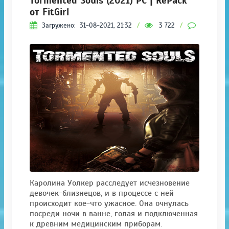
Tormented Souls (2021) PC | RePack
от FitGirl
Загружено:
31-08-2021, 21:32
/
3 722
/
0
Каролина Уолкер расследует исчезновение
девочек-близнецов, и в процессе с ней
происходит кое-что ужасное. Она очнулась
посреди ночи в ванне, голая и подключенная
к древним медицинским приборам.