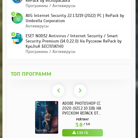
RePack by elchupacabra
Программы / Антивирусы
4
AVG Internet Security 22.1.3219 (2022) PC | RePack by
Umbrella Corporation
Антивирусы
5
ESET NOD32 Antivirus / Internet Security / Smart
Security Premium (14.0.22.0) На Русском RePack by
KpoJIuK БЕСПЛАТНО
Программы / Антивирусы
ТОП ПРОГРАММ
ADOBE PHOTOSHOP CC
2020 (V21.2.10.118) НА
РУССКОМ REPACK ОТ
KPOJIUK
РЕЙТИНГ
3.6
/ 5.0
1.30 ГБ