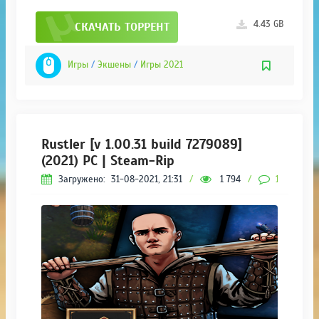
4.43 GB
СКАЧАТЬ ТОРРЕНТ
Игры
/
Экшены
/
Игры 2021
Rustler [v 1.00.31 build 7279089]
(2021) PC | Steam-Rip
Загружено:
31-08-2021, 21:31
/
1 794
/
1