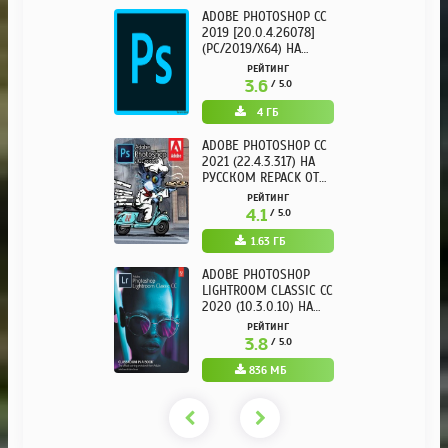
ADOBE PHOTOSHOP CC
2019 [20.0.4.26078]
(PC/2019/X64) НА
РУССКОМ
РЕЙТИНГ
3.6
/ 5.0
4 ГБ
ADOBE PHOTOSHOP CC
2021 (22.4.3.317) НА
РУССКОМ REPACK ОТ
KPOJIUK
РЕЙТИНГ
4.1
/ 5.0
1.63 ГБ
ADOBE PHOTOSHOP
LIGHTROOM CLASSIC CC
2020 (10.3.0.10) НА
РУССКОМ REPACK ОТ
РЕЙТИНГ
KPOJIUK
3.8
/ 5.0
836 МБ