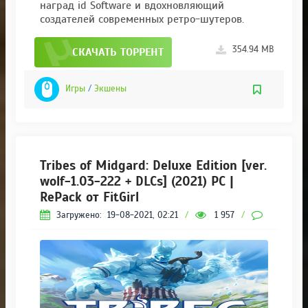
наград id Software и вдохновляющий
создателей современных ретро-шутеров.
354.94 MB
СКАЧАТЬ ТОРРЕНТ
Игры
/
Экшены
Tribes of Midgard: Deluxe Edition [ver.
wolf-1.03-222 + DLCs] (2021) PC |
RePack от FitGirl
Загружено:
19-08-2021, 02:21
/
1 957
/
0