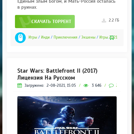
Единым злым Богом, и Мать-Россия осталась
в руинах.
2.2 ГБ
СКАЧАТЬ ТОРРЕНТ
Игры
/
Инди
/
Приключения
/
Экшены
/
Игры 2021
Star Wars: Battlefront II (2017)
Лицензия На Русском
Загружено:
2-08-2021, 15:05
/
3 646
/
2