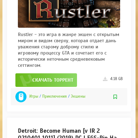
Rustler - это игра в жанре экшен с открытым
миром и видом сверху, которая отдает дань
уважения старому доброму стилю и
игровому процессу GTA и сочетает его с
исторически неточным средневековым
сеттингом.
4.18 GB
СКАЧАТЬ ТОРРЕНТ
Игры
/
Приключения
/
Экшены
Detroit: Become Human [v IR 2
0210401 1011] (2019) PC | EGS-Rip На