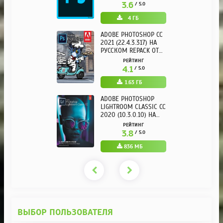
3.6
/ 5.0
4 ГБ
ADOBE PHOTOSHOP CC
2021 (22.4.3.317) НА
РУССКОМ REPACK ОТ
KPOJIUK
РЕЙТИНГ
4.1
/ 5.0
1.63 ГБ
ADOBE PHOTOSHOP
LIGHTROOM CLASSIC CC
2020 (10.3.0.10) НА
РУССКОМ REPACK ОТ
РЕЙТИНГ
KPOJIUK
3.8
/ 5.0
836 МБ
ВЫБОР ПОЛЬЗОВАТЕЛЯ