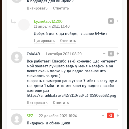
А подойдет для виндовс 7
Цитировать
Ответить
kyznetsov12.200
0
11 апреля 2021 13:40
Добрый день, да пойдет, главное 64-бит
Цитировать
Ответить
Cola149
1 октября 2021 08:29
0
Всё работает! Спасибо вам) конечно щас интернет
мой желает лучшего ведь у меня мегафон а он
ловит очень плохо ну да ладно главное что
скачалось за день)
скорость примерно рано утром 7 мбит в секунду а
так днем 1 мбит и то меньше) ну ладно спасибо
вам еще раз
https://a.radikal.ru/a42/2110/ad/b3f0590ea682.png
Цитировать
Ответить
SPZ
22 декабря 2021 16:24
-2
Пидарасы и обманщики