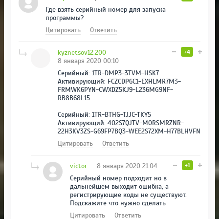
Где взять серийный номер для запуска
программы?
Цитировать
Ответить
kyznetsov12.200
+4
8 января 2020 00:10
Серийный: 1TR-DMP3-3TVM-HSK7
Активирующий: FCZCDP6C1-EXHLMR7M3-
FRMWK6PYN-CWXDZ5KJ9-L236MG9NF-
RB8B68L15
Серийный: 1TR-BTHG-TJJC-TKY5
Активирующий: 402S7QJTV-M0RSMRZNR-
22H3KV3ZS-G69FP7BQ3-WEE2S72XM-H77BLHVFN
Цитировать
Ответить
victor
8 января 2020 21:04
+1
Серийный номер подходит но в
дальнейшем выходит ошибка, а
регистрирующие коды не существуют.
Подскажите что нужно сделать
Цитировать
Ответить