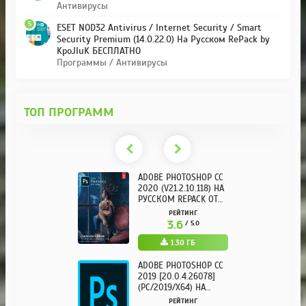
Антивирусы
5
ESET NOD32 Antivirus / Internet Security / Smart
Security Premium (14.0.22.0) На Русском RePack by
KpoJIuK БЕСПЛАТНО
Программы / Антивирусы
ТОП ПРОГРАММ
ADOBE PHOTOSHOP CC
2020 (V21.2.10.118) НА
РУССКОМ REPACK ОТ
KPOJIUK
РЕЙТИНГ
3.6
/ 5.0
1.30 ГБ
ADOBE PHOTOSHOP CC
2019 [20.0.4.26078]
(PC/2019/X64) НА
РУССКОМ
РЕЙТИНГ