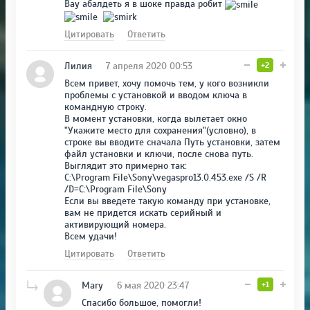
Вау абалдеть я в шоке правда робит
Цитировать
Ответить
Лилия
7 апреля 2020 00:53
+2
Всем привет, хочу помочь тем, у кого возникли
проблемы с установкой и вводом ключа в
командную строку.
В момент установки, когда вылетает окно
"Укажите место для сохранения"(условно), в
строке вы вводите сначала Путь установки, затем
файл установки и ключи, после снова путь.
Выглядит это примерно так:
C:\Program File\Sony\vegaspro13.0.453.exe /S /R
/D=C:\Program File\Sony
Если вы введете такую команду при установке,
вам не придется искать серийный и
активирующий номера.
Всем удачи!
Цитировать
Ответить
Mary
6 мая 2020 23:47
+1
Спасибо большое, помогли!