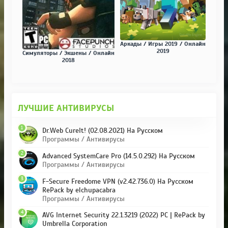
Аркады / Игры 2019 / Онлайн
2019
Симуляторы / Экшены / Онлайн
2018
ЛУЧШИЕ АНТИВИРУСЫ
1
Dr.Web CureIt! (02.08.2021) На Русском
Программы / Антивирусы
2
Advanced SystemCare Pro (14.5.0.292) На Русском
Программы / Антивирусы
3
F-Secure Freedome VPN (v2.42.736.0) На Русском
RePack by elchupacabra
Программы / Антивирусы
4
AVG Internet Security 22.1.3219 (2022) PC | RePack by
Umbrella Corporation