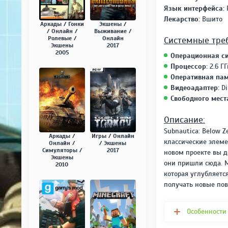
Язык интерфейса:
Лекарство:
Вшито
Аркады / Гонки
Экшены /
/ Онлайн /
Выживание /
Системные тре
Ролевые /
Онлайн
Экшены
2017
2005
Операционная си
Процессор:
2.6 ГГ
Оперативная пам
Видеоадаптер:
Di
Свободного мест
Описание:
Subnautica: Below Z
Аркады /
Игры / Онлайн
классические элеме
Онлайн /
/ Экшены
Симуляторы /
2017
новом проекте вы д
Экшены
они пришли сюда. М
2010
которая углубляетс
получать новые пов
Особенности