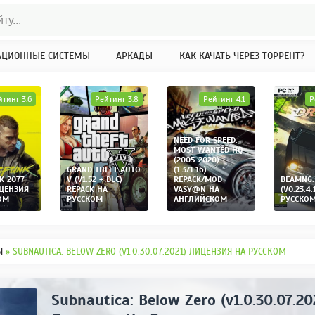
АЦИОННЫЕ СИСТЕМЫ
АРКАДЫ
КАК КАЧАТЬ ЧЕРЕЗ ТОРРЕНТ?
йтинг 3.6
Рейтинг 3.8
Рейтинг 4.1
Р
NEED FOR SPEED:
MOST WANTED HQ
(2005-2020)
GRAND THEFT AUTO
(1.3/1.16)
K 2077
V (V1.52 + DLC)
REPACK/MOD
BEAMNG.
ИЦЕНЗИЯ
REPACK НА
VASY@N НА
(V0.23.4.
ОМ
РУССКОМ
АНГЛИЙСКОМ
РУССКО
Ы
» SUBNAUTICA: BELOW ZERO (V1.0.30.07.2021) ЛИЦЕНЗИЯ НА РУССКОМ
Subnautica: Below Zero (v1.0.30.07.20