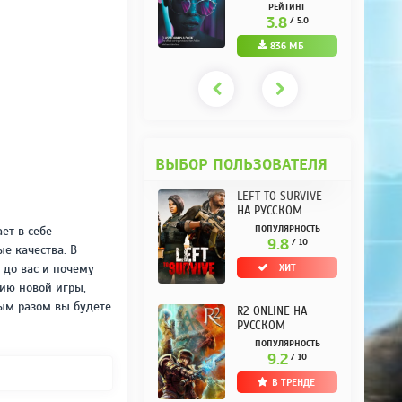
РУССКОМ REPACK
(10.3.0.10) НА
РЕЙТИНГ
РЕЙТИНГ
ОТ KPOJIUK
РУССКОМ REPACK
3.7
3.8
/ 5.0
/ 5.0
ОТ KPOJIUK
1.11 ГБ
836 МБ
ВЫБОР ПОЛЬЗОВАТЕЛЯ
LEFT TO SURVIVE
НА РУССКОМ
ет в себе
ПОПУЛЯРНОСТЬ
9.8
/ 10
е качества. В
 до вас и почему
ХИТ
ию новой игры,
ым разом вы будете
R2 ONLINE НА
РУССКОМ
ПОПУЛЯРНОСТЬ
9.2
/ 10
В ТРЕНДЕ