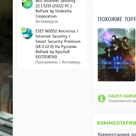
AVG Internet Security
22.1.3219 (2022) PC |
RePack by Umbrella
Corporation
ПОХОЖИЕ ТОР
Антивирусы
5
ESET NOD32 Antivirus /
Internet Security /
Smart Security Premium
(14.0.22.0) На Русском
RePack by KpoJIuK
БЕСПЛАТНО
Программы / Антивирусы
НАШЕЛ ОШИБК
Пожаловаться а
КОММЕНТАРИ
Комментариев по