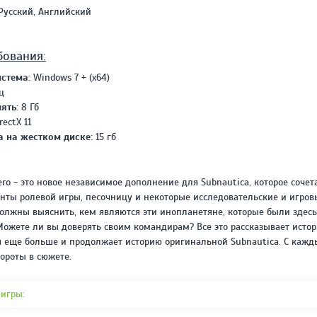
REPACK ОТ D!AKOV
РЕЙТИНГ
Русский, Английский
3.4
/ 5.0
297 МБ
бования:
стема:
Windows 7 + (x64)
ц
ять:
8 Гб
rectX 11
а на жестком диске:
15 гб
ero - это новое независимое дополнение для Subnautica, которое сочета
нты ролевой игры, песочницу и некоторые исследовательские и игровы
олжны выяснить, кем являются эти инопланетяне, которые были здесь
ожете ли вы доверять своим командирам? Все это рассказывает истор
я еще больше и продолжает историю оригинальной Subnautica. С кажд
ороты в сюжете.
 игры: