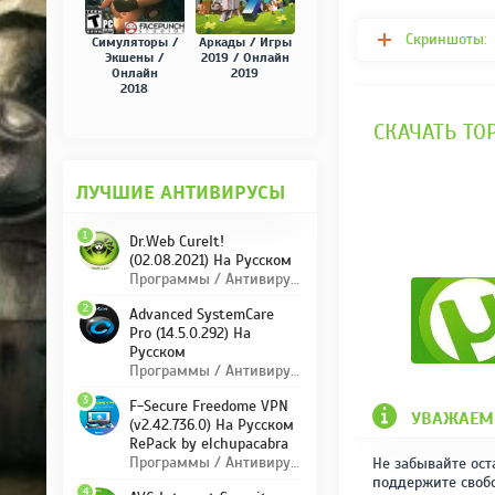
Скриншоты:
Симуляторы /
Аркады / Игры
Экшены /
2019 / Онлайн
Онлайн
2019
2018
СКАЧАТЬ ТОР
ЛУЧШИЕ АНТИВИРУСЫ
1
Dr.Web CureIt!
(02.08.2021) На Русском
Программы / Антивирусы
2
Advanced SystemCare
Pro (14.5.0.292) На
Русском
Программы / Антивирусы
3
F-Secure Freedome VPN
УВАЖАЕМ
(v2.42.736.0) На Русском
RePack by elchupacabra
Программы / Антивирусы
Не забывайте ост
поддержите своб
4