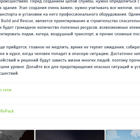
происшествиях. Перед созданием целой службы, нужно определиться 
а здания. Этап создания очень важен, нужно учитывать все мелочи, ос
анспорта и установки на него профессионального оборудования. Одн
Build and Rescue, является проектирование и строительство спасатель
будет громадное количество полезных ресурсов, всевозможных элеме
ктировать лодки, катера, воздушный транспорт, и прочие сложные пос
еще прийдется, главное не медлить, время не терпит ожидания, собира
 не в курсе, когда человек попадет в опасную ситуацию. Достаточно з
действий и решений будут зависть жизни многих людей, поэтому проч
шем уровне. Делайте все для предотвращения опасных ситуаций и ус
сшествий.
о сети:
RePack: