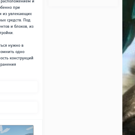
с расположением и
обенно при
им из увлекающих
ных средств. Под
нтов и блоков, из
тройки.
ться нужно в
апомнить одно
ность конструкций
транения