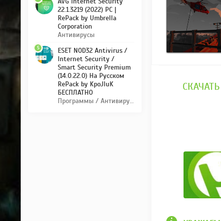
AVG Internet Security
22.1.3219 (2022) PC |
RePack by Umbrella
Corporation
Антивирусы
5
ESET NOD32 Antivirus /
Internet Security /
Smart Security Premium
(14.0.22.0) На Русском
RePack by KpoJIuK
СКАЧАТЬ
БЕСПЛАТНО
Программы / Антивирусы