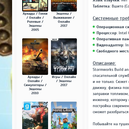
Язык озвучки:
Нет
Таблетка:
Вшито (Co
Аркады / Гонки
Экшены /
Системные тре
/ Онлайн /
Выживание /
Ролевые /
Онлайн
Экшены
2017
Операционная си
2005
Процессор:
Intel 
Оперативная пам
Видеоадаптер:
In
Свободного мест
Описание:
Stormworks Build a
спасательной служб
Аркады /
Игры / Онлайн
Онлайн /
/ Экшены
и не только. Сюжет
Симуляторы /
2017
движку, физика пох
Экшены
2010
заправки топливом,
инженер, которому 
постройка современ
сможет разобраться
Побывайте на туше