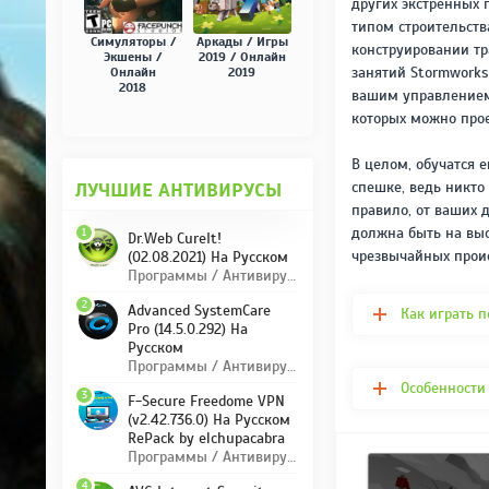
других экстренных 
типом строительств
Симуляторы /
Аркады / Игры
конструировании тр
Экшены /
2019 / Онлайн
занятий Stormworks 
Онлайн
2019
2018
вашим управлением 
которых можно прое
В целом, обучатся 
спешке, ведь никто
ЛУЧШИЕ АНТИВИРУСЫ
правило, от ваших 
должна быть на выс
1
Dr.Web CureIt!
чрезвычайных прои
(02.08.2021) На Русском
Программы / Антивирусы
2
Advanced SystemCare
Как играть п
Pro (14.5.0.292) На
Русском
Программы / Антивирусы
Особенности 
3
F-Secure Freedome VPN
(v2.42.736.0) На Русском
RePack by elchupacabra
Программы / Антивирусы
4