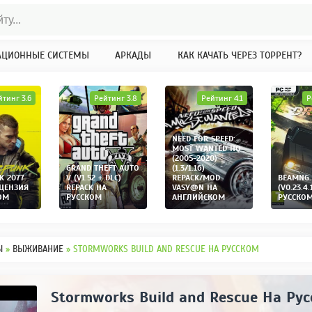
АЦИОННЫЕ СИСТЕМЫ
АРКАДЫ
КАК КАЧАТЬ ЧЕРЕЗ ТОРРЕНТ?
йтинг 3.6
Рейтинг 3.8
Рейтинг 4.1
Р
NEED FOR SPEED:
MOST WANTED HQ
(2005-2020)
GRAND THEFT AUTO
(1.3/1.16)
K 2077
V (V1.52 + DLC)
REPACK/MOD
BEAMNG.
ИЦЕНЗИЯ
REPACK НА
VASY@N НА
(V0.23.4.
ОМ
РУССКОМ
АНГЛИЙСКОМ
РУССКО
Ы
»
ВЫЖИВАНИЕ
» STORMWORKS BUILD AND RESCUE НА РУССКОМ
Stormworks Build and Rescue На Ру