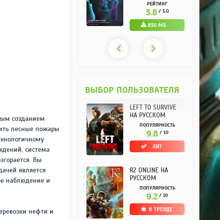
РУССКОМ REPACK
(10.3.0.10) НА
РЕЙТИНГ
РЕЙТИНГ
ОТ KPOJIUK
РУССКОМ REPACK
3.7
3.8
/ 5.0
/ 5.0
ОТ KPOJIUK
1.11 ГБ
836 МБ
ВЫБОР ПОЛЬЗОВАТЕЛЯ
LEFT TO SURVIVE
НА РУССКОМ
сным созданием
ПОПУЛЯРНОСТЬ
сить лесные пожары
9.8
/ 10
технологичному
ХИТ
ждений, система
згорается. Вы
дачей является
R2 ONLINE НА
РУССКОМ
ое наблюдение и
ПОПУЛЯРНОСТЬ
9.2
/ 10
В ТРЕНДЕ
еревозки нефти и