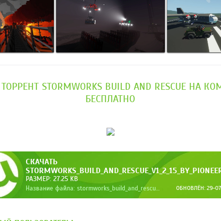
 ТОРРЕНТ STORMWORKS BUILD AND RESCUE НА К
БЕСПЛАТНО
СКАЧАТЬ
STORMWORKS_BUILD_AND_RESCUE_V1_2_15_BY_PIONEE
РАЗМЕР: 27.25 KB
Название файла: stormworks_build_and_rescue_v1_2_15_by_pioneer.torrent
ОБНОВЛЁН: 29-07-