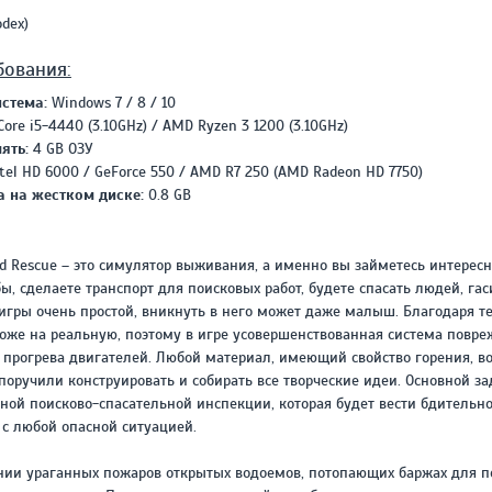
REPACK ОТ D!AKOV
РЕЙТИНГ
dex)
3.4
/ 5.0
297 МБ
бования:
стема:
Windows 7 / 8 / 10
Core i5-4440 (3.10GHz) / AMD Ryzen 3 1200 (3.10GHz)
ять:
4 GB ОЗУ
tel HD 6000 / GeForce 550 / AMD R7 250 (AMD Radeon HD 7750)
а на жестком диске:
0.8 GB
nd Rescue – это симулятор выживания, а именно вы займетесь интере
ы, сделаете транспорт для поисковых работ, будете спасать людей, га
 игры очень простой, вникнуть в него может даже малыш. Благодаря 
оже на реальную, поэтому в игре усовершенствованная система повре
 прогрева двигателей. Любой материал, имеющий свойство горения, во
поручили конструировать и собирать все творческие идеи. Основной за
ной поисково-спасательной инспекции, которая будет вести бдительн
 с любой опасной ситуацией.
нии ураганных пожаров открытых водоемов, потопающих баржах для п