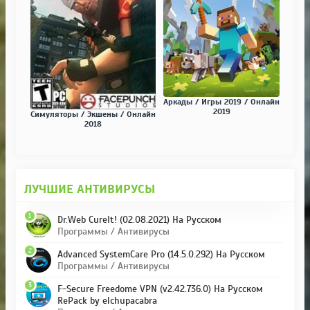
Аркады / Игры 2019 / Онлайн
2019
Симуляторы / Экшены / Онлайн
2018
ЛУЧШИЕ АНТИВИРУСЫ
1
Dr.Web CureIt! (02.08.2021) На Русском
Программы / Антивирусы
2
Advanced SystemCare Pro (14.5.0.292) На Русском
Программы / Антивирусы
3
F-Secure Freedome VPN (v2.42.736.0) На Русском
RePack by elchupacabra