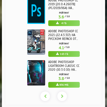
ADOBE PHOTOSHOP CC
2019 [20.0.4.26078]
(PC/2019/X64) НА
РУССКОМ
РЕЙТИНГ
3.6
/ 5.0
4 ГБ
ADOBE PHOTOSHOP CC
2021 (22.4.3.317) НА
РУССКОМ REPACK ОТ
KPOJIUK
РЕЙТИНГ
4.1
/ 5.0
1.63 ГБ
ADOBE PHOTOSHOP
LIGHTROOM CLASSIC CC
2020 (10.3.0.10) НА
РУССКОМ REPACK ОТ
РЕЙТИНГ
KPOJIUK
3.8
/ 5.0
836 МБ