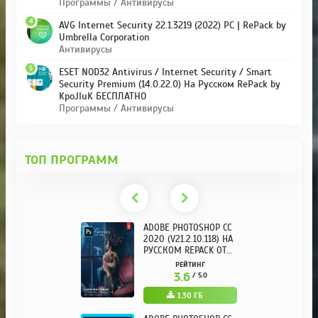
Программы / Антивирусы
4
AVG Internet Security 22.1.3219 (2022) PC | RePack by
Umbrella Corporation
Антивирусы
5
ESET NOD32 Antivirus / Internet Security / Smart
Security Premium (14.0.22.0) На Русском RePack by
KpoJIuK БЕСПЛАТНО
Программы / Антивирусы
ТОП ПРОГРАММ
ADOBE PHOTOSHOP CC
2020 (V21.2.10.118) НА
РУССКОМ REPACK ОТ
KPOJIUK
РЕЙТИНГ
3.6
/ 5.0
1.30 ГБ