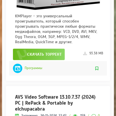
KMPlayer - это универсальный
проигрыватель, который способен
проигрывать практически любые форматы
медиафайлов, например: VCD, DVD, AVI, MKV,
Ogg Theora, OGM, 3GP, MPEG-1/2/4, WMV,
RealMedia, QuickTime и другие.
93.38 MB
СКАЧАТЬ ТОРРЕНТ
Программы
AVS Video Software 13.10.7.37 (2024)
PC | RePack & Portable by
elchupacabra
Загружено:
24-11-2024, 22:42
/
159
/
0