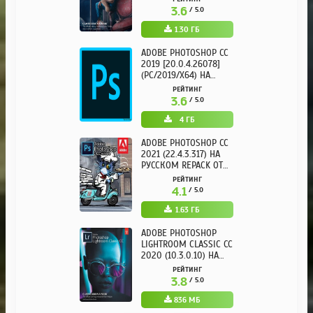
3.6
/ 5.0
1.30 ГБ
ADOBE PHOTOSHOP CC
2019 [20.0.4.26078]
(PC/2019/X64) НА
РУССКОМ
РЕЙТИНГ
3.6
/ 5.0
4 ГБ
ADOBE PHOTOSHOP CC
2021 (22.4.3.317) НА
РУССКОМ REPACK ОТ
KPOJIUK
РЕЙТИНГ
4.1
/ 5.0
1.63 ГБ
ADOBE PHOTOSHOP
LIGHTROOM CLASSIC CC
2020 (10.3.0.10) НА
РУССКОМ REPACK ОТ
РЕЙТИНГ
KPOJIUK
3.8
/ 5.0
836 МБ