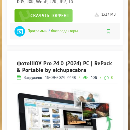
DDS, JXR, WebP, J2K, JP2, TG...
13.17 MB
СКАЧАТЬ ТОРРЕНТ
Программы
/
Фоторедакторы
ФотоШОУ Pro 24.0 (2024) PC | RePack
& Portable by elchupacabra
Загружено:
16-09-2024, 22:48
/
106
/
0