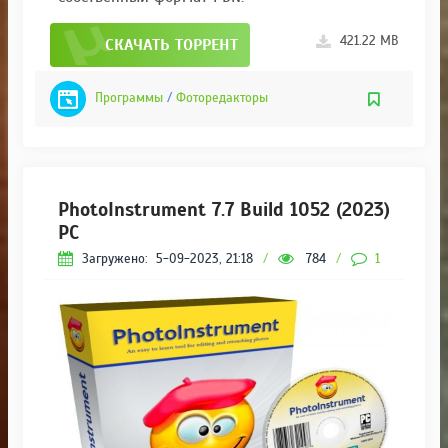
421.22 MB
СКАЧАТЬ ТОРРЕНТ
Программы
/
Фоторедакторы
PhotoInstrument 7.7 Build 1052 (2023)
РС
Загружено:
5-09-2023, 21:18
/
784
/
1