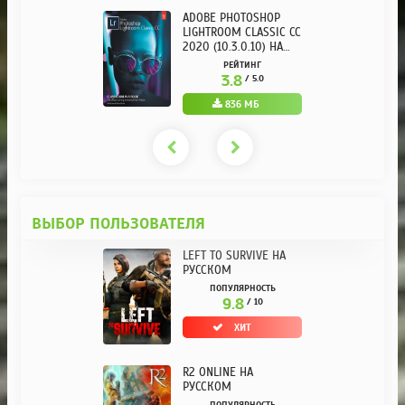
ADOBE PHOTOSHOP
LIGHTROOM CLASSIC CC
2020 (10.3.0.10) НА
РУССКОМ REPACK ОТ
РЕЙТИНГ
KPOJIUK
3.8
/ 5.0
836 МБ
ВЫБОР ПОЛЬЗОВАТЕЛЯ
LEFT TO SURVIVE НА
РУССКОМ
ПОПУЛЯРНОСТЬ
9.8
/ 10
ХИТ
R2 ONLINE НА
РУССКОМ
ПОПУЛЯРНОСТЬ