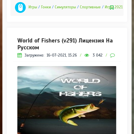
Игры
/
Гонки
/
Симуляторы
/
Спортивные
/
Игры 2021
World of Fishers (v291) Лицензия На
Русском
Загружено:
16-07-2021, 15:26
/
3 042
/
0