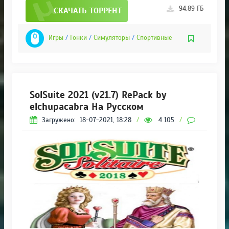
94.89 ГБ
СКАЧАТЬ ТОРРЕНТ
Игры
/
Гонки
/
Симуляторы
/
Спортивные
SolSuite 2021 (v21.7) RePack by
elchupacabra На Русском
Загружено:
18-07-2021, 18:28
/
4 105
/
0