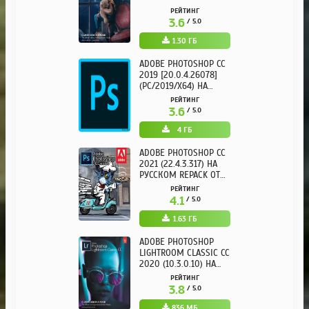
KPOJIUK
РЕЙТИНГ
3.6
/ 5.0
1.30 ГБ
ADOBE PHOTOSHOP CC
2019 [20.0.4.26078]
(PC/2019/X64) НА
РУССКОМ
РЕЙТИНГ
3.6
/ 5.0
4 ГБ
ADOBE PHOTOSHOP CC
2021 (22.4.3.317) НА
РУССКОМ REPACK ОТ
KPOJIUK
РЕЙТИНГ
4.1
/ 5.0
1.63 ГБ
ADOBE PHOTOSHOP
LIGHTROOM CLASSIC CC
2020 (10.3.0.10) НА
РУССКОМ REPACK ОТ
РЕЙТИНГ
KPOJIUK
3.8
/ 5.0
836 МБ