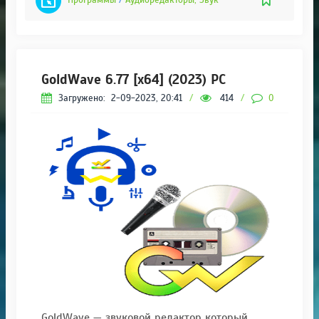
Программы
/
Аудиоредакторы, Звук
GoldWave 6.77 [x64] (2023) PC
Загружено:
2-09-2023, 20:41
/
414
/
0
GoldWave — звуковой редактор который