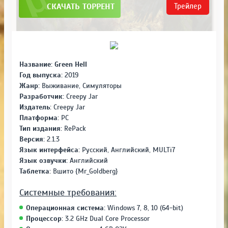
СКАЧАТЬ ТОРРЕНТ
Трейлер
Название:
Green Hell
Год выпуска:
2019
Жанр:
Выживание, Симуляторы
Разработчик:
Creepy Jar
Издатель:
Creepy Jar
Платформа:
PC
Тип издания:
RePack
Версия:
2.1.3
Язык интерфейса:
Русский, Английский, MULTi7
Язык озвучки:
Английский
Таблетка:
Вшито {Mr_Goldberg}
Системные требования:
Операционная система:
Windows 7, 8, 10 (64-bit)
Процессор:
3.2 GHz Dual Core Processor