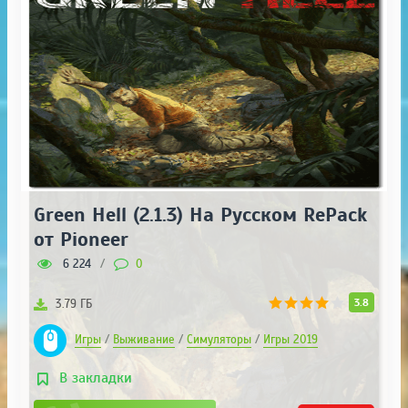
Green Hell (2.1.3) На Русском RePack
от Pioneer
6 224
/
0
3.8
3.79 ГБ
Игры
/
Выживание
/
Симуляторы
/
Игры 2019
В закладки