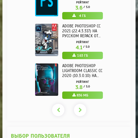
РУССКОМ
РЕЙТИНГ
3.6
/ 5.0
4 ГБ
ADOBE PHOTOSHOP CC
2021 (22.4.3.317) НА
РУССКОМ REPACK ОТ
KPOJIUK
РЕЙТИНГ
4.1
/ 5.0
1.63 ГБ
ADOBE PHOTOSHOP
LIGHTROOM CLASSIC CC
2020 (10.3.0.10) НА
РУССКОМ REPACK ОТ
РЕЙТИНГ
KPOJIUK
3.8
/ 5.0
836 МБ
ВЫБОР ПОЛЬЗОВАТЕЛЯ