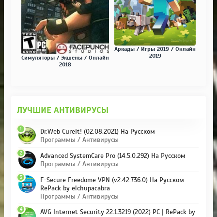
Аркады / Игры 2019 / Онлайн
2019
Симуляторы / Экшены / Онлайн
2018
ЛУЧШИЕ АНТИВИРУСЫ
1
Dr.Web CureIt! (02.08.2021) На Русском
Программы / Антивирусы
2
Advanced SystemCare Pro (14.5.0.292) На Русском
Программы / Антивирусы
3
F-Secure Freedome VPN (v2.42.736.0) На Русском
RePack by elchupacabra
Программы / Антивирусы
4
AVG Internet Security 22.1.3219 (2022) PC | RePack by