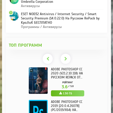
Umbrella Corporation
Антивирусы
5
ESET NOD32 Antivirus / Internet Security / Smart
Security Premium (14.0.22.0) На Русском RePack by
KpoJIuK БЕСПЛАТНО
Программы / Антивирусы
ТОП ПРОГРАММ
ADOBE PHOTOSHOP CC
2020 (V21.2.10.118) НА
РУССКОМ REPACK ОТ
KPOJIUK
РЕЙТИНГ
3.6
/ 5.0
1.30 ГБ
ADOBE PHOTOSHOP CC
2019 [20.0.4.26078]
(PC/2019/X64) НА