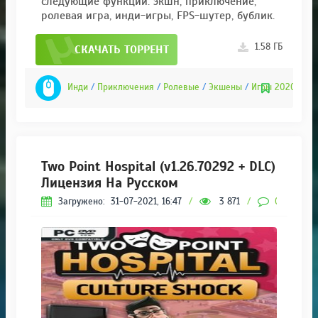
следующие функции: экшн, приключение,
ролевая игра, инди-игры, FPS-шутер, бублик.
1.58 ГБ
СКАЧАТЬ ТОРРЕНТ
Инди
/
Приключения
/
Ролевые
/
Экшены
/
Игры 2020
Two Point Hospital (v1.26.70292 + DLC)
Лицензия На Русском
Загружено:
31-07-2021, 16:47
/
3 871
/
0