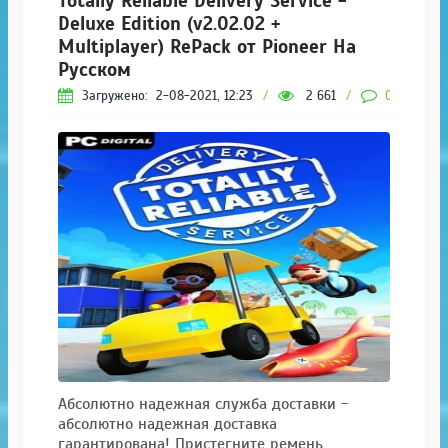
Totally Reliable Delivery Service -
Deluxe Edition (v2.02.02 +
Multiplayer) RePack от Pioneer На
Русском
Загружено:
2-08-2021, 12:23
/
2 661
/
0
Абсолютно надежная служба доставки -
абсолютно надежная доставка
гарантирована! Пристегните ремень