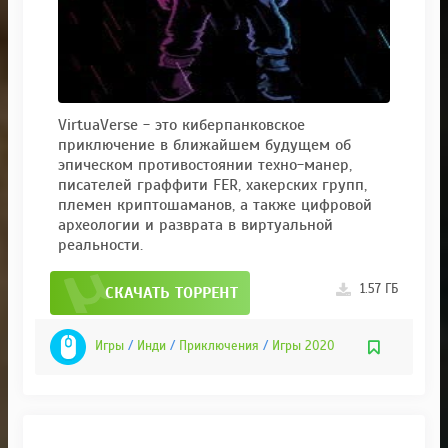
VirtuaVerse - это киберпанковское
приключение в ближайшем будущем об
эпическом противостоянии техно-манер,
писателей граффити FER, хакерских групп,
племен криптошаманов, а также цифровой
археологии и разврата в виртуальной
реальности.
1.57 ГБ
СКАЧАТЬ ТОРРЕНТ
Игры
/
Инди
/
Приключения
/
Игры 2020