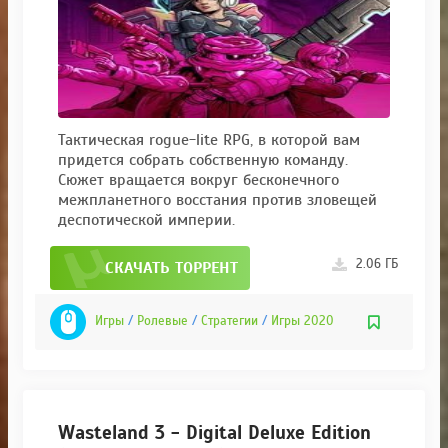
Тактическая rogue-lite RPG, в которой вам
придется собрать собственную команду.
Сюжет вращается вокруг бесконечного
межпланетного восстания против зловещей
деспотической империи.
2.06 ГБ
СКАЧАТЬ ТОРРЕНТ
Игры
/
Ролевые
/
Стратегии
/
Игры 2020
Wasteland 3 - Digital Deluxe Edition