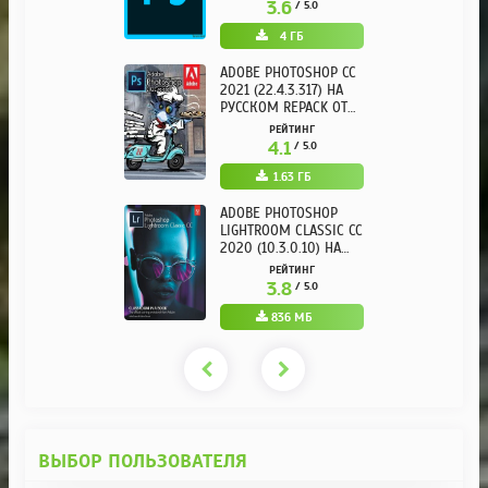
3.6
/ 5.0
4 ГБ
ADOBE PHOTOSHOP CC
2021 (22.4.3.317) НА
РУССКОМ REPACK ОТ
KPOJIUK
РЕЙТИНГ
4.1
/ 5.0
1.63 ГБ
ADOBE PHOTOSHOP
LIGHTROOM CLASSIC CC
2020 (10.3.0.10) НА
РУССКОМ REPACK ОТ
РЕЙТИНГ
KPOJIUK
3.8
/ 5.0
836 МБ
ВЫБОР ПОЛЬЗОВАТЕЛЯ