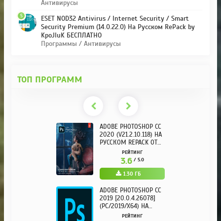
Антивирусы
5
ESET NOD32 Antivirus / Internet Security / Smart
Security Premium (14.0.22.0) На Русском RePack by
KpoJIuK БЕСПЛАТНО
Программы / Антивирусы
ТОП ПРОГРАММ
ADOBE PHOTOSHOP CC
2020 (V21.2.10.118) НА
РУССКОМ REPACK ОТ
KPOJIUK
РЕЙТИНГ
3.6
/ 5.0
1.30 ГБ
ADOBE PHOTOSHOP CC
2019 [20.0.4.26078]
(PC/2019/X64) НА
РУССКОМ
РЕЙТИНГ