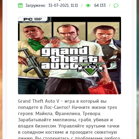
Загружено:
31-07-2021, 11:11
/
64 133
/
35
Grand Theft Auto V - игра в который вы
попадете в Лос-Сантос! Начните жизни трех
героев: Майкла, Франклина, Тревора.
Зарабатывайте миллионы, грабя, убивая и
владея бизнесом. Управляйте крутыми тачки
в солидном костюме и проходите сюжетную
линию. Вы столкнетесь с проблемами любого