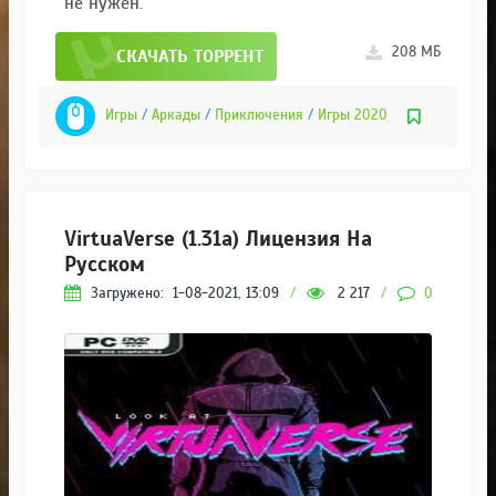
не нужен.
208 МБ
СКАЧАТЬ ТОРРЕНТ
Игры
/
Аркады
/
Приключения
/
Игры 2020
VirtuaVerse (1.31a) Лицензия На
Русском
Загружено:
1-08-2021, 13:09
/
2 217
/
0