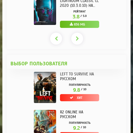
LIGHTROOM CLASSIC CC
2020 (10.3.0.10) НА
РУССКОМ REPACK ОТ
РЕЙТИНГ
KPOJIUK
3.8
/ 5.0
836 МБ
ВЫБОР ПОЛЬЗОВАТЕЛЯ
LEFT TO SURVIVE НА
РУССКОМ
ПОПУЛЯРНОСТЬ
9.8
/ 10
ХИТ
R2 ONLINE НА
РУССКОМ
ПОПУЛЯРНОСТЬ
9.2
/ 10