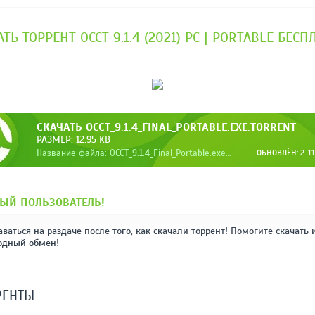
REPACK ОТ D!AKOV
РЕЙТИНГ
3.4
/ 5.0
ТЬ ТОРРЕНТ OCCT 9.1.4 (2021) PC | PORTABLE БЕС
297 МБ
СКАЧАТЬ OCCT_9.1.4_FINAL_PORTABLE.EXE.TORRENT
РАЗМЕР: 12.95 KB
Название файла: OCCT_9.1.4_Final_Portable.exe.torrent
ОБНОВЛЁН: 2-11
ЫЙ ПОЛЬЗОВАТЕЛЬ!
аваться на раздаче после того, как скачали торрент! Помогите скачать 
одный обмен!
РЕНТЫ