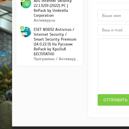
AVG Internet Security
22.1.3219 (2022) PC |
RePack by Umbrella
Corporation
Антивирусы
5
ESET NOD32 Antivirus /
Internet Security /
Smart Security Premium
(14.0.22.0) На Русском
RePack by KpoJIuK
БЕСПЛАТНО
Программы / Антивирусы
ОТПРАВИТЬ