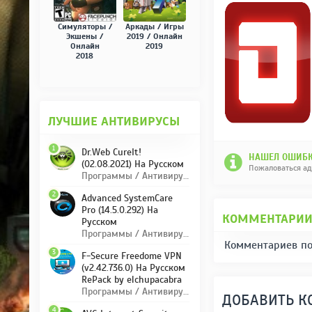
Симуляторы /
Аркады / Игры
Экшены /
2019 / Онлайн
Онлайн
2019
2018
ЛУЧШИЕ АНТИВИРУСЫ
1
Dr.Web CureIt!
НАШЕЛ ОШИБК
(02.08.2021) На Русском
Пожаловаться а
Программы / Антивирусы
2
Advanced SystemCare
Pro (14.5.0.292) На
КОММЕНТАРИ
Русском
Программы / Антивирусы
Комментариев по
3
F-Secure Freedome VPN
(v2.42.736.0) На Русском
RePack by elchupacabra
Программы / Антивирусы
ДОБАВИТЬ 
4