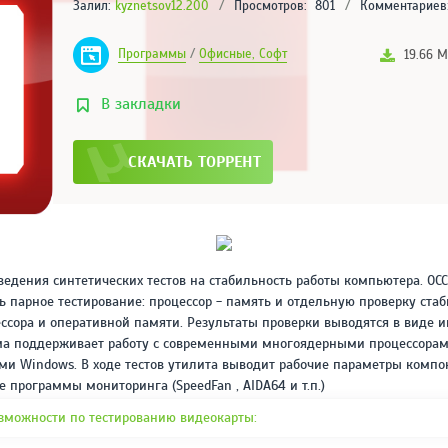
Залил:
kyznetsov12.200
/
Просмотров:
801
/
Комментариев
ABLETON LIVE
SUITE (11.0.5) НА
РУССКОМ
Программы
/
Офисные, Софт
19.66 
РЕЙТИНГ
4.1
/ 5.0
В закладки
2.65 ГБ
ADOBE AUDITION CC
СКАЧАТЬ ТОРРЕНТ
2019 (13.0.2.35)
[RUS/ENG/X64]
REPACK BY KPOJIUK
РЕЙТИНГ
4
/ 5.0
296 МВ
ADOBE MEDIA
едения синтетических тестов на стабильность работы компьютера. OCCT
ENCODER CC 2020
ь парное тестирование: процессор - память и отдельную проверку ста
(V14.0.1.70) REPACK
ссора и оперативной памяти. Результаты проверки выводятся в виде
BY DIAKOV НА
РЕЙТИНГ
РУССКОМ
3.2
ма поддерживает работу с современными многоядерными процессорам
/ 5.0
и Windows. В ходе тестов утилита выводит рабочие параметры компо
1.03 ГБ
 программы мониторинга (SpeedFan , AIDA64 и т.п.)
ADOBE AUDITION CC
зможности по тестированию видеокарты:
2020 (V13.0.4.39)
НА РУССКОМ