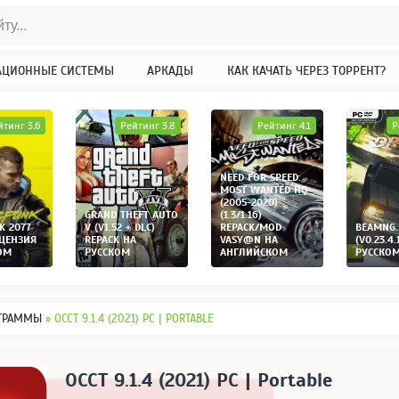
АЦИОННЫЕ СИСТЕМЫ
АРКАДЫ
КАК КАЧАТЬ ЧЕРЕЗ ТОРРЕНТ?
йтинг 3.6
Рейтинг 3.8
Рейтинг 4.1
Р
NEED FOR SPEED:
MOST WANTED HQ
(2005-2020)
GRAND THEFT AUTO
(1.3/1.16)
K 2077
V (V1.52 + DLC)
REPACK/MOD
BEAMNG.
ИЦЕНЗИЯ
REPACK НА
VASY@N НА
(V0.23.4.
ОМ
РУССКОМ
АНГЛИЙСКОМ
РУССКО
ГРАММЫ
» OCCT 9.1.4 (2021) PC | PORTABLE
OCCT 9.1.4 (2021) PC | Portable