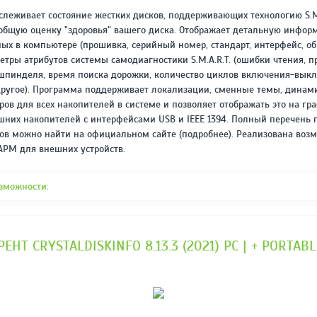
REPACK ОТ D!AKOV
РЕЙТИНГ
слеживает состояние жестких дисков, поддерживающих технологию S.M
3.4
/ 5.0
общую оценку "здоровья" вашего диска. Отображает детальную инфор
297 МБ
ных в компьютере (прошивка, серийный номер, стандарт, интерфейс, о
метры атрибутов системы самодиагностики S.M.A.R.T. (ошибки чтения, п
 шпинделя, время поиска дорожки, количество циклов включения-вык
другое). Программа поддерживает локализации, сменные темы, динам
ов для всех накопителей в системе и позволяет отображать это на гра
шних накопителей с интерфейсами USB и IEEE 1394. Полный перечень
ов можно найти на официальном сайте (подробнее). Реализована воз
APM для внешних устройств.
зможности:
ЕНТ CRYSTALDISKINFO 8.13.3 (2021) PC | + PORTA