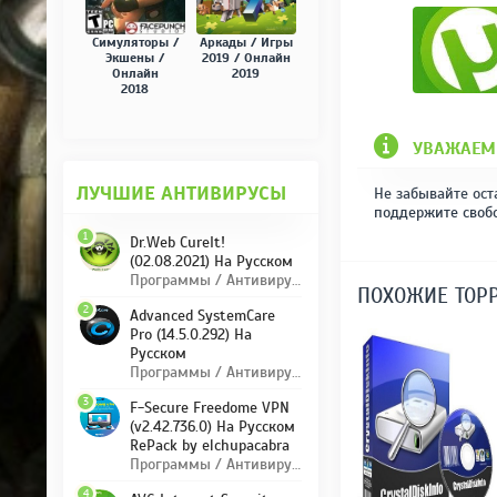
Симуляторы /
Аркады / Игры
Экшены /
2019 / Онлайн
Онлайн
2019
2018
УВАЖАЕМ
ЛУЧШИЕ АНТИВИРУСЫ
Не забывайте ост
поддержите своб
1
Dr.Web CureIt!
(02.08.2021) На Русском
Программы / Антивирусы
ПОХОЖИЕ ТОР
2
Advanced SystemCare
Pro (14.5.0.292) На
Русском
Программы / Антивирусы
3
F-Secure Freedome VPN
(v2.42.736.0) На Русском
RePack by elchupacabra
Программы / Антивирусы
4