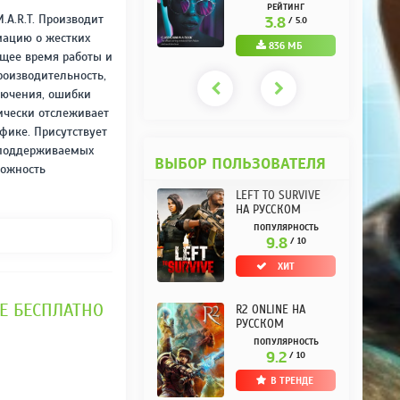
РУССКОМ REPACK
(10.3.0.10) НА
РЕЙТИНГ
РЕЙТИНГ
ОТ KPOJIUK
РУССКОМ REPACK
.A.R.T. Производит
3.7
3.8
/ 5.0
/ 5.0
ОТ KPOJIUK
мацию о жестких
1.11 ГБ
836 МБ
бщее время работы и
роизводительность,
лючения, ошибки
ически отслеживает
фике. Присутствует
 поддерживаемых
ВЫБОР ПОЛЬЗОВАТЕЛЯ
можность
LEFT TO SURVIVE
НА РУССКОМ
ПОПУЛЯРНОСТЬ
9.8
/ 10
ХИТ
BLE БЕСПЛАТНО
R2 ONLINE НА
РУССКОМ
ПОПУЛЯРНОСТЬ
9.2
/ 10
В ТРЕНДЕ