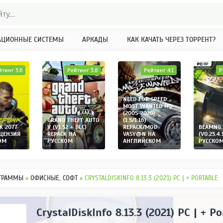
АЦИОННЫЕ СИСТЕМЫ
АРКАДЫ
КАК КАЧАТЬ ЧЕРЕЗ ТОРРЕНТ?
йтинг 3.6
Рейтинг 3.8
Рейтинг 4.1
Р
NEED FOR SPEED:
MOST WANTED HQ
(2005-2020)
GRAND THEFT AUTO
(1.3/1.16)
K 2077
V (V1.52 + DLC)
REPACK/MOD
BEAMNG.
ИЦЕНЗИЯ
REPACK НА
VASY@N НА
(V0.23.4.
ОМ
РУССКОМ
АНГЛИЙСКОМ
РУССКО
ГРАММЫ
»
ОФИСНЫЕ, СОФТ
» CRYSTALDISKINFO 8.13.3 (2021) PC | + PORTABLE
CrystalDiskInfo 8.13.3 (2021) PC | + Po