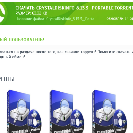
СКАЧАТЬ CRYSTALDISKINFO_8.13.3__PORTABLE.TORREN
РАЗМЕР: 63.32 KB
Название файла: CrystalDiskInfo_8.13.3__Portable.torrent
ОБНОВЛЁН: 14-01-
ЫЙ ПОЛЬЗОВАТЕЛЬ!
аваться на раздаче после того, как скачали торрент! Помогите скачать 
одный обмен!
РЕНТЫ