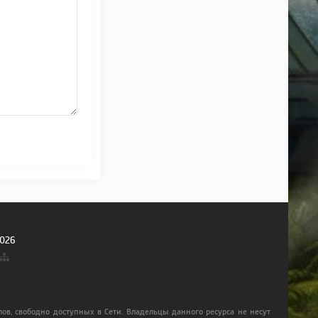
026
ов, свободно доступных в Сети. Владельцы данного ресурса не несут