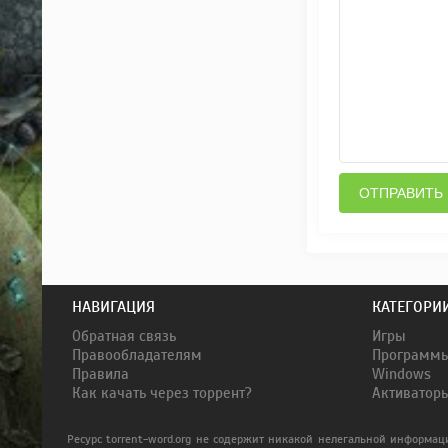
ОТПРАВИТЬ
НАВИГАЦИЯ
КАТЕГОРИ
Обратная связь
Игры
Правообладателям
Программ
Правила
Windows
Как качать через торрент?
Активатор
Ресурс torrent-word.org не содержит никакой нелегальной информац