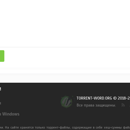
И
TORRENT-WORD.ORG © 2018-2
ы
Все права защищены.
ы Windows
ии. На сайте хранятся только торрент-файлы, содержащие в себе хеш-суммы файл