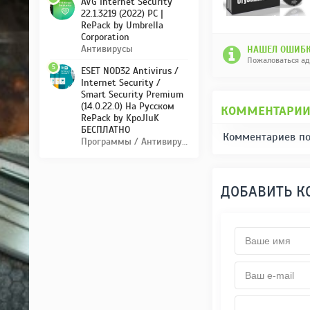
AVG Internet Security
22.1.3219 (2022) PC |
RePack by Umbrella
Corporation
Антивирусы
НАШЕЛ ОШИБК
Пожаловаться а
5
ESET NOD32 Antivirus /
Internet Security /
Smart Security Premium
(14.0.22.0) На Русском
КОММЕНТАРИ
RePack by KpoJIuK
БЕСПЛАТНО
Комментариев по
Программы / Антивирусы
ДОБАВИТЬ 