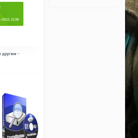
T
2022, 21:36
и другим -