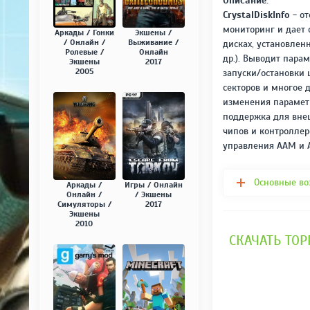
Описание:
CrystalDiskInfo
- от
мониторинг и дает 
Аркады / Гонки
Экшены /
/ Онлайн /
Выживание /
дисках, установлен
Ролевые /
Онлайн
др.). Выводит пара
Экшены
2017
2005
запуски/остановки
секторов и многое 
изменения параметр
поддержка для вне
чипов и контроллер
управления AAM и 
Основные во
Аркады /
Игры / Онлайн
Онлайн /
/ Экшены
Симуляторы /
2017
Экшены
2010
СКАЧАТЬ ТОРР