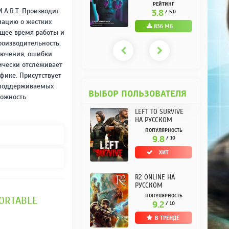
РУССКОМ REPACK
(10.3.0.10) НА
РЕЙТИНГ
РЕЙТИНГ
ОТ KPOJIUK
РУССКОМ REPACK
.A.R.T. Производит
3.7
3.8
/ 5.0
/ 5.0
ОТ KPOJIUK
мацию о жестких
1.11 ГБ
836 МБ
бщее время работы и
роизводительность,
лючения, ошибки
ически отслеживает
фике. Присутствует
 поддерживаемых
ВЫБОР ПОЛЬЗОВАТЕЛЯ
можность
LEFT TO SURVIVE
НА РУССКОМ
ПОПУЛЯРНОСТЬ
9.8
/ 10
ХИТ
R2 ONLINE НА
РУССКОМ
ПОПУЛЯРНОСТЬ
PORTABLE
9.2
/ 10
В ТРЕНДЕ