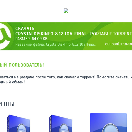
СКАЧАТЬ
CRYSTALDISKINFO_8.12.10A_FINAL__PORTABLE.TORRENT
РАЗМЕР: 64.09 KB
Название файла: CrystalDiskInfo_8.12.10a_Final__Portable.torrent
ОБНОВЛЁН: 18-10-
ЫЙ ПОЛЬЗОВАТЕЛЬ!
аваться на раздаче после того, как скачали торрент! Помогите скачать 
одный обмен!
РЕНТЫ