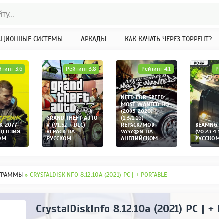
АЦИОННЫЕ СИСТЕМЫ
АРКАДЫ
КАК КАЧАТЬ ЧЕРЕЗ ТОРРЕНТ?
йтинг 3.6
Рейтинг 3.8
Рейтинг 4.1
Р
NEED FOR SPEED:
MOST WANTED HQ
(2005-2020)
GRAND THEFT AUTO
(1.3/1.16)
K 2077
V (V1.52 + DLC)
REPACK/MOD
BEAMNG.
ИЦЕНЗИЯ
REPACK НА
VASY@N НА
(V0.23.4.
ОМ
РУССКОМ
АНГЛИЙСКОМ
РУССКО
ГРАММЫ
» CRYSTALDISKINFO 8.12.10A (2021) PC | + PORTABLE
CrystalDiskInfo 8.12.10a (2021) PC | +