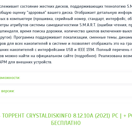
REPACK ОТ D!AKOV
РЕЙТИНГ
слеживает состояние жестких дисков, поддерживающих технологию S.M
3.4
/ 5.0
общую оценку "здоровья" вашего диска. Отображает детальную инфор
297 МБ
ных в компьютере (прошивка, серийный номер, стандарт, интерфейс, о
метры атрибутов системы самодиагностики S.M.A.R.T. (ошибки чтения, п
 шпинделя, время поиска дорожки, количество циклов включения-вык
другое). Программа поддерживает локализации, сменные темы, динам
ов для всех накопителей в системе и позволяет отображать это на гра
шних накопителей с интерфейсами USB и IEEE 1394. Полный перечень
ов можно найти на официальном сайте (подробнее). Реализована воз
APM для внешних устройств.
зможности:
 версии:
 ТОРРЕНТ CRYSTALDISKINFO 8.12.10A (2021) PC | + 
БЕСПЛАТНО