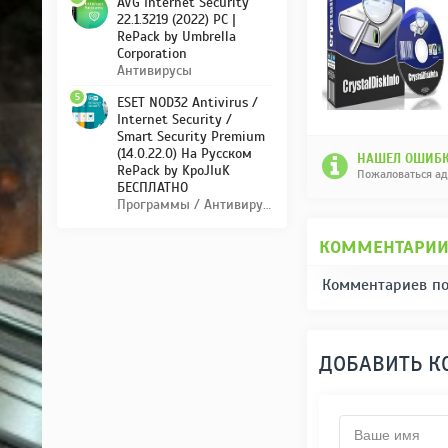
AVG Internet Security
22.1.3219 (2022) PC |
RePack by Umbrella
Corporation
Антивирусы
5
ESET NOD32 Antivirus /
Internet Security /
Smart Security Premium
(14.0.22.0) На Русском
НАШЕЛ ОШИБК
RePack by KpoJIuK
Пожаловаться а
БЕСПЛАТНО
Программы / Антивирусы
КОММЕНТАРИ
Комментариев по
ДОБАВИТЬ 