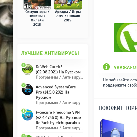
Симуляторы /
Аркады / Игры
Экшены /
2019 / Онлайн
Онлайн
2019
2018
ЛУЧШИЕ АНТИВИРУСЫ
1
Dr.Web CureIt!
УВАЖАЕМ
(02.08.2021) На Русском
Программы / Антивирусы
Не забывайте ост
поддержите своб
2
Advanced SystemCare
Pro (14.5.0.292) На
Русском
Программы / Антивирусы
ПОХОЖИЕ ТОР
3
F-Secure Freedome VPN
(v2.42.736.0) На Русском
RePack by elchupacabra
Программы / Антивирусы
4