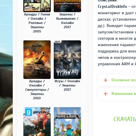
Описание:
CrystalDiskInfo
- от
мониторинг и дает 
Аркады / Гонки
Экшены /
/ Онлайн /
Выживание /
дисках, установлен
Ролевые /
Онлайн
др.). Выводит пара
Экшены
2017
2005
запуски/остановки
секторов и многое 
изменения параметр
поддержка для вне
чипов и контроллер
управления AAM и 
Основные во
Аркады /
Игры / Онлайн
Онлайн /
/ Экшены
Симуляторы /
2017
Изменения в
Экшены
2010
СКАЧАТЬ