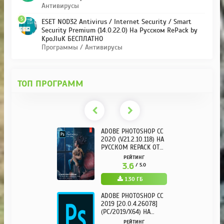
Антивирусы
5
ESET NOD32 Antivirus / Internet Security / Smart
Security Premium (14.0.22.0) На Русском RePack by
KpoJIuK БЕСПЛАТНО
Программы / Антивирусы
ТОП ПРОГРАММ
ADOBE PHOTOSHOP CC
2020 (V21.2.10.118) НА
РУССКОМ REPACK ОТ
KPOJIUK
РЕЙТИНГ
3.6
/ 5.0
1.30 ГБ
ADOBE PHOTOSHOP CC
2019 [20.0.4.26078]
(PC/2019/X64) НА
РУССКОМ
РЕЙТИНГ