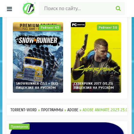
ГЛАВНАЯ СТРАНИЦА
ИГРЫ
ПРОГРАММЫ
ОПЕРАЦИОННЫЕ СИ
4
Рейтинг 4.3
Рейтинг 3.6
G
SNOWRUNNER (15.1 + DLC)
CYBERPUNK 2077 (V1.23)
(
ЛИЦЕНЗИЯ НА РУССКОМ
ЛИЦЕНЗИЯ НА РУССКОМ
TORRENT-WORD
»
ПРОГРАММЫ
»
ADOBE
» ADOBE ANIMATE 2023 23.0.2.1
Проверено