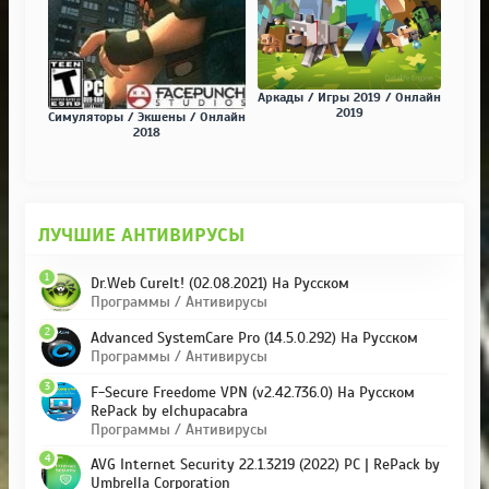
Аркады / Игры 2019 / Онлайн
2019
Симуляторы / Экшены / Онлайн
2018
ЛУЧШИЕ АНТИВИРУСЫ
1
Dr.Web CureIt! (02.08.2021) На Русском
Программы / Антивирусы
2
Advanced SystemCare Pro (14.5.0.292) На Русском
Программы / Антивирусы
3
F-Secure Freedome VPN (v2.42.736.0) На Русском
RePack by elchupacabra
Программы / Антивирусы
4
AVG Internet Security 22.1.3219 (2022) PC | RePack by
Umbrella Corporation