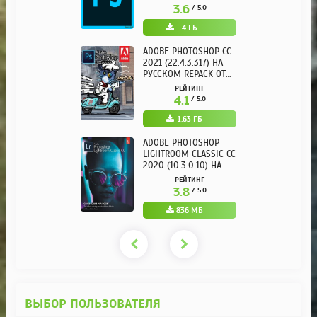
3.6
/ 5.0
4 ГБ
ADOBE PHOTOSHOP CC
2021 (22.4.3.317) НА
РУССКОМ REPACK ОТ
KPOJIUK
РЕЙТИНГ
4.1
/ 5.0
1.63 ГБ
ADOBE PHOTOSHOP
LIGHTROOM CLASSIC CC
2020 (10.3.0.10) НА
РУССКОМ REPACK ОТ
РЕЙТИНГ
KPOJIUK
3.8
/ 5.0
836 МБ
ВЫБОР ПОЛЬЗОВАТЕЛЯ