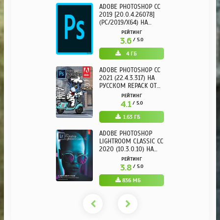
ADOBE PHOTOSHOP CC
2019 [20.0.4.26078]
(PC/2019/X64) НА
РУССКОМ
РЕЙТИНГ
3.6
/ 5.0
4 ГБ
ADOBE PHOTOSHOP CC
2021 (22.4.3.317) НА
РУССКОМ REPACK ОТ
KPOJIUK
РЕЙТИНГ
4.1
/ 5.0
1.63 ГБ
ADOBE PHOTOSHOP
LIGHTROOM CLASSIC CC
2020 (10.3.0.10) НА
РУССКОМ REPACK ОТ
РЕЙТИНГ
KPOJIUK
3.8
/ 5.0
836 МБ