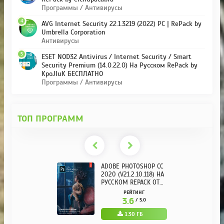
Программы / Антивирусы
4
AVG Internet Security 22.1.3219 (2022) PC | RePack by
Umbrella Corporation
Антивирусы
5
ESET NOD32 Antivirus / Internet Security / Smart
Security Premium (14.0.22.0) На Русском RePack by
KpoJIuK БЕСПЛАТНО
Программы / Антивирусы
ТОП ПРОГРАММ
ADOBE PHOTOSHOP CC
2020 (V21.2.10.118) НА
РУССКОМ REPACK ОТ
KPOJIUK
РЕЙТИНГ
3.6
/ 5.0
1.30 ГБ