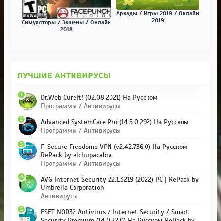
Аркады / Игры 2019 / Онлайн
2019
Симуляторы / Экшены / Онлайн
2018
ЛУЧШИЕ АНТИВИРУСЫ
1
Dr.Web CureIt! (02.08.2021) На Русском
Программы / Антивирусы
2
Advanced SystemCare Pro (14.5.0.292) На Русском
Программы / Антивирусы
3
F-Secure Freedome VPN (v2.42.736.0) На Русском
RePack by elchupacabra
Программы / Антивирусы
4
AVG Internet Security 22.1.3219 (2022) PC | RePack by
Umbrella Corporation
Антивирусы
5
ESET NOD32 Antivirus / Internet Security / Smart
Security Premium (14.0.22.0) На Русском RePack by