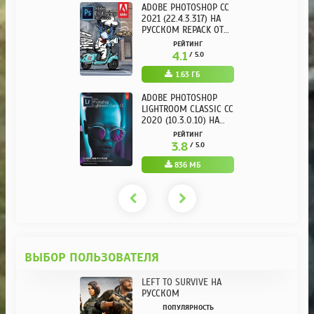
ADOBE PHOTOSHOP CC
2021 (22.4.3.317) НА
РУССКОМ REPACK ОТ
KPOJIUK
РЕЙТИНГ
4.1
/ 5.0
1.63 ГБ
ADOBE PHOTOSHOP
LIGHTROOM CLASSIC CC
2020 (10.3.0.10) НА
РУССКОМ REPACK ОТ
РЕЙТИНГ
KPOJIUK
3.8
/ 5.0
836 МБ
ВЫБОР ПОЛЬЗОВАТЕЛЯ
LEFT TO SURVIVE НА
РУССКОМ
ПОПУЛЯРНОСТЬ