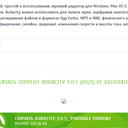
REPACK ОТ D!AKOV
РЕЙТИНГ
ый, простой в использовании звуковой редактор для Windows, Mac OS X,
3.4
/ 5.0
м. Audacity можно использовать для записи звука, оцифровки аналогов
297 МБ
дактирования файлов в форматах Ogg Vorbis, MP3 и WAV, физического 
(вырезание, склейка, сведение), изменения скорости и высоты тона зап
:
КАЧАТЬ ТОРРЕНТ AUDACITY 3.0.5 (2021) PC БЕСПЛАТ
СКАЧАТЬ AUDACITY_3.0.5__PORTABLE.TORRENT
РАЗМЕР: 673.18 KB