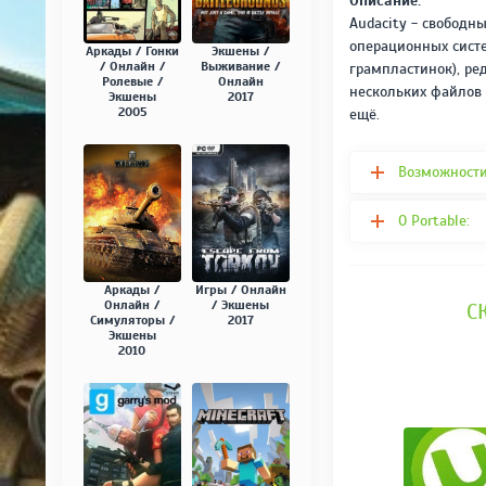
Описание:
Audacity - свободн
операционных систе
Аркады / Гонки
Экшены /
/ Онлайн /
Выживание /
грампластинок), ре
Ролевые /
Онлайн
нескольких файлов 
Экшены
2017
2005
ещё.
Возможности
О Portable:
Аркады /
Игры / Онлайн
Онлайн /
/ Экшены
С
Симуляторы /
2017
Экшены
2010