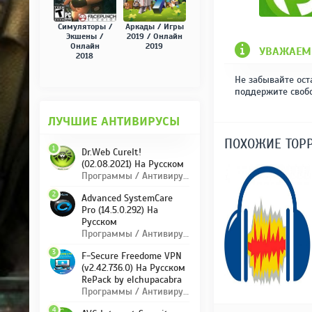
Симуляторы /
Аркады / Игры
Экшены /
2019 / Онлайн
Онлайн
2019
УВАЖАЕМ
2018
Не забывайте ост
поддержите своб
ЛУЧШИЕ АНТИВИРУСЫ
ПОХОЖИЕ ТОР
1
Dr.Web CureIt!
(02.08.2021) На Русском
Программы / Антивирусы
2
Advanced SystemCare
Pro (14.5.0.292) На
Русском
Программы / Антивирусы
3
F-Secure Freedome VPN
(v2.42.736.0) На Русском
RePack by elchupacabra
Программы / Антивирусы
4