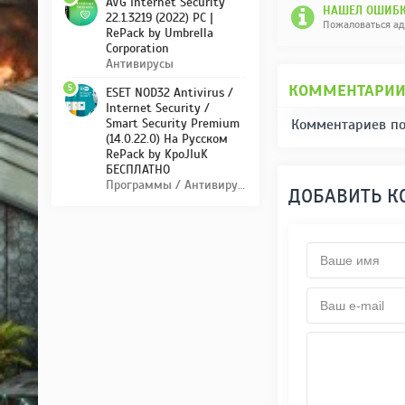
AVG Internet Security
НАШЕЛ ОШИБК
22.1.3219 (2022) PC |
Пожаловаться а
RePack by Umbrella
Corporation
Антивирусы
КОММЕНТАРИ
5
ESET NOD32 Antivirus /
Internet Security /
Комментариев по
Smart Security Premium
(14.0.22.0) На Русском
RePack by KpoJIuK
БЕСПЛАТНО
Программы / Антивирусы
ДОБАВИТЬ 