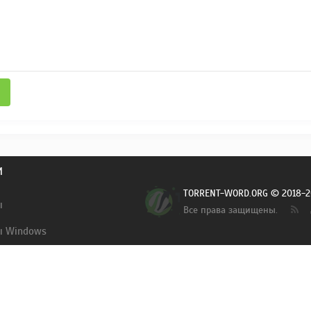
И
TORRENT-WORD.ORG © 2018-2
ы
Все права защищены.
ы Windows
ии. На сайте хранятся только торрент-файлы, содержащие в себе хеш-суммы файл
ь информацию, охраняемую авторским правом. Если Вы - обладатель авторских прав
вляем за собой право потребовать у вас правоустанавливающие документы.