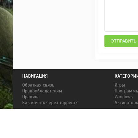
ОТПРАВИТЬ
НАВИГАЦИЯ
КАТЕГОРИ
Обратная связь
Игры
Правообладателям
Программ
Правила
Windows
Как качать через торрент?
Активатор
Ресурс torrent-word.org не содержит никакой нелегальной информац
ответственности за действия пользователей, а также размещёную здес
и прекратить размещение его копий на всех страницах сайта. Мы оста