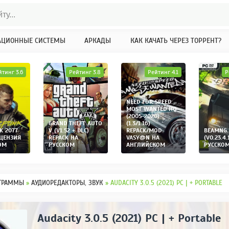
АЦИОННЫЕ СИСТЕМЫ
АРКАДЫ
КАК КАЧАТЬ ЧЕРЕЗ ТОРРЕНТ?
йтинг 3.6
Рейтинг 3.8
Рейтинг 4.1
Р
NEED FOR SPEED:
MOST WANTED HQ
(2005-2020)
GRAND THEFT AUTO
(1.3/1.16)
K 2077
V (V1.52 + DLC)
REPACK/MOD
BEAMNG.
ИЦЕНЗИЯ
REPACK НА
VASY@N НА
(V0.23.4.
ОМ
РУССКОМ
АНГЛИЙСКОМ
РУССКО
ГРАММЫ
»
АУДИОРЕДАКТОРЫ, ЗВУК
» AUDACITY 3.0.5 (2021) PC | + PORTABLE
Audacity 3.0.5 (2021) PC | + Portable