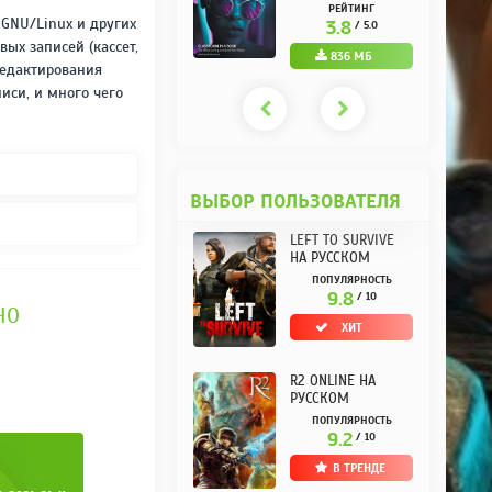
РУССКОМ REPACK
(10.3.0.10) НА
РЕЙТИНГ
РЕЙТИНГ
ОТ KPOJIUK
РУССКОМ REPACK
 GNU/Linux и других
3.7
3.8
/ 5.0
/ 5.0
ОТ KPOJIUK
ых записей (кассет,
1.11 ГБ
836 МБ
редактирования
иси, и много чего
ВЫБОР ПОЛЬЗОВАТЕЛЯ
LEFT TO SURVIVE
НА РУССКОМ
ПОПУЛЯРНОСТЬ
9.8
/ 10
НО
ХИТ
R2 ONLINE НА
РУССКОМ
ПОПУЛЯРНОСТЬ
9.2
/ 10
В ТРЕНДЕ