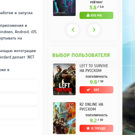
РУССКОМ REPACK
(10.3.0.10) НА
РЕЙТИНГ
РЕЙТИНГ
ОТ KPOJIUK
РУССКОМ REPACK
3.7
3.8
/ 5.0
/ 5.0
ОТ KPOJIUK
аботки и запуска
1.11 ГБ
836 МБ
-приложения и
dows, Android, iOS,
ертывать на
помощью интеграции
ВЫБОР ПОЛЬЗОВАТЕЛЯ
andard делает .NET
LEFT TO SURVIVE
кже в
НА РУССКОМ
ПОПУЛЯРНОСТЬ
9.8
/ 10
ХИТ
R2 ONLINE НА
РУССКОМ
ПОПУЛЯРНОСТЬ
9.2
/ 10
В ТРЕНДЕ