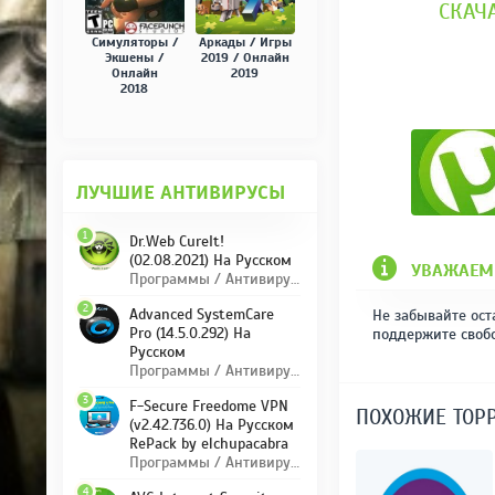
СКАЧА
Симуляторы /
Аркады / Игры
Экшены /
2019 / Онлайн
Онлайн
2019
2018
ЛУЧШИЕ АНТИВИРУСЫ
1
Dr.Web CureIt!
(02.08.2021) На Русском
УВАЖАЕМ
Программы / Антивирусы
2
Advanced SystemCare
Не забывайте ост
Pro (14.5.0.292) На
поддержите своб
Русском
Программы / Антивирусы
3
F-Secure Freedome VPN
ПОХОЖИЕ ТОР
(v2.42.736.0) На Русском
RePack by elchupacabra
Программы / Антивирусы
4