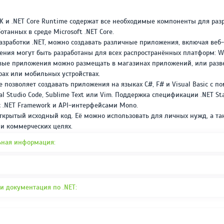
REPACK ОТ D!AKOV
РЕЙТИНГ
3.4
/ 5.0
DK и .NET Core Runtime содержат все необходимые компоненты для разр
297 МБ
танных в среде Microsoft .NET Core.
зработки .NET, можно создавать различные приложения, включая веб
ения могут быть разработаны для всех распространённых платформ: Win
овые приложения можно размещать в магазинах приложений, или разв
рах или мобильных устройствах.
e позволяет создавать приложения на языках C#, F# и Visual Basic с 
sual Studio Code, Sublime Text или Vim. Поддержка спецификации .NET St
 .NET Framework и API-интерфейсами Mono.
крытый исходный код. Её можно использовать для личных нужд, а та
и коммерческих целях.
ьная информация:
и документация по .NET: