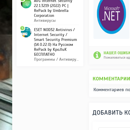
AVG Internet Security
22.1.3219 (2022) PC |
RePack by Umbrella
Corporation
Антивирусы
5
ESET NOD32 Antivirus /
Internet Security /
Smart Security Premium
(14.0.22.0) На Русском
RePack by KpoJIuK
НАШЕЛ ОШИБК
БЕСПЛАТНО
Пожаловаться а
Программы / Антивирусы
КОММЕНТАРИ
Комментариев по
ДОБАВИТЬ 