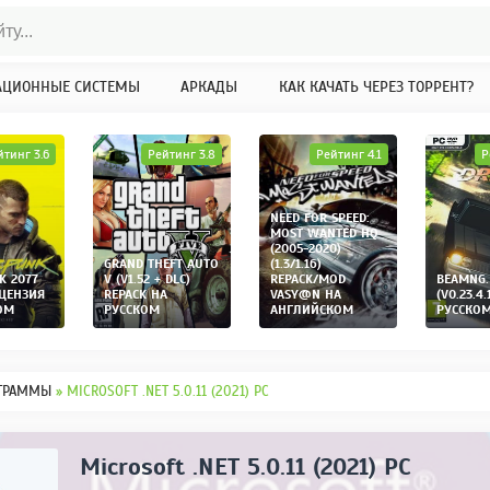
АЦИОННЫЕ СИСТЕМЫ
АРКАДЫ
КАК КАЧАТЬ ЧЕРЕЗ ТОРРЕНТ?
йтинг 3.6
Рейтинг 3.8
Рейтинг 4.1
Р
NEED FOR SPEED:
MOST WANTED HQ
(2005-2020)
GRAND THEFT AUTO
(1.3/1.16)
K 2077
V (V1.52 + DLC)
REPACK/MOD
BEAMNG.
ИЦЕНЗИЯ
REPACK НА
VASY@N НА
(V0.23.4.
ОМ
РУССКОМ
АНГЛИЙСКОМ
РУССКО
ГРАММЫ
» MICROSOFT .NET 5.0.11 (2021) PC
Microsoft .NET 5.0.11 (2021) PC