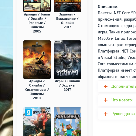
Описание:
Пакеты .NET Core S
Аркады / Гонки
Экшены /
/ Онлайн /
Выживание /
приложений, разрабо
Ролевые /
Онлайн
С помощью среды ра
Экшены
2017
2005
игры. Такие прилож
MacOS и Linux. Гот
компьютерах, серве
Платформа .NET Cor
в Visual Studio, Vi
Core совместимым с
Платформа имеет от
образовательных ил
Аркады /
Игры / Онлайн
Онлайн /
/ Экшены
Дополнител
Симуляторы /
2017
Экшены
2010
Что нового:
Руководства 