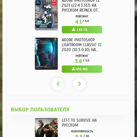
ADOBE PHOTOSHOP CC
2021 (22.4.3.317) НА
РУССКОМ REPACK ОТ
KPOJIUK
РЕЙТИНГ
4.1
/ 5.0
1.63 ГБ
ADOBE PHOTOSHOP
LIGHTROOM CLASSIC CC
2020 (10.3.0.10) НА
РУССКОМ REPACK ОТ
РЕЙТИНГ
KPOJIUK
3.8
/ 5.0
836 МБ
ВЫБОР ПОЛЬЗОВАТЕЛЯ
LEFT TO SURVIVE НА
РУССКОМ
ПОПУЛЯРНОСТЬ
9.8
/ 10