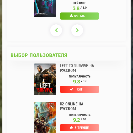
РУССКОМ REPACK ОТ
РЕЙТИНГ
KPOJIUK
3.8
/ 5.0
836 МБ
ВЫБОР ПОЛЬЗОВАТЕЛЯ
LEFT TO SURVIVE НА
РУССКОМ
ПОПУЛЯРНОСТЬ
9.8
/ 10
ХИТ
R2 ONLINE НА
РУССКОМ
ПОПУЛЯРНОСТЬ
9.2
/ 10
В ТРЕНДЕ