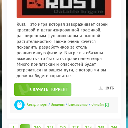
Rust - это игра которая завораживает своей
красивой и детализированной графикой,
расширенным функционалом и пышной
растительностью. Также очень хочется
похвалить разработчиков за столь
реалистичную физику. В игре вы обязаны
выживать что бы стать правителем мира.
Много припятский и опасностей будет
встречаться на вашем пути, с которыми вы
должны будете справиться.
18 ГБ
СКАЧАТЬ ТОРРЕНТ
Симуляторы
/
Экшены
/
Выживание
/
Онлайн
1
...
740
741
742
743
744
745
746