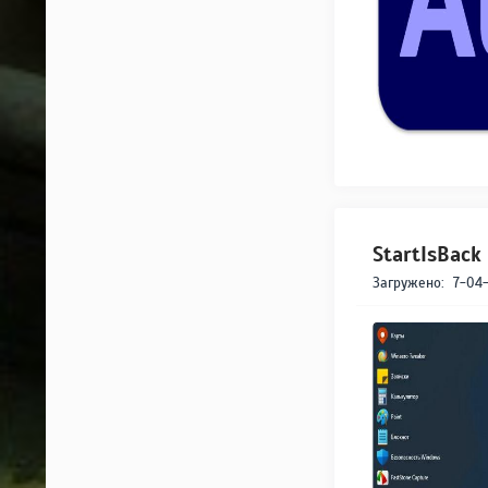
StartIsBack 
Загружено:
7-04-