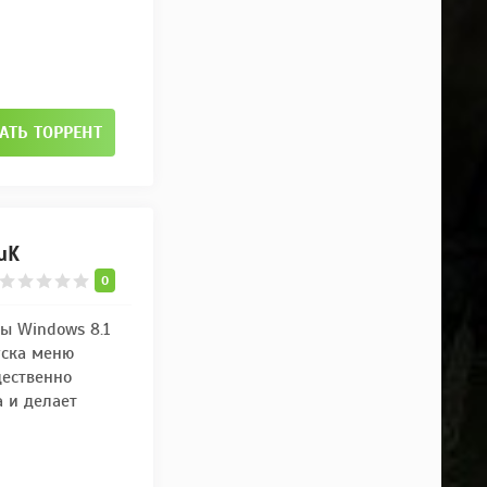
АТЬ ТОРРЕНТ
IuK
0
ы Windows 8.1
уска меню
щественно
а и делает