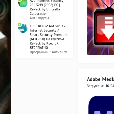
AVG Internet Security
22.1.3219 (2022) PC |
RePack by Umbrella
Corporation
Антивирусы
5
ESET NOD32 Antivirus /
Internet Security /
Smart Security Premium
(14.0.22.0) На Русском
RePack by KpoJIuK
БЕСПЛАТНО
Программы / Антивирусы
Adobe Media
Загружено:
16-04