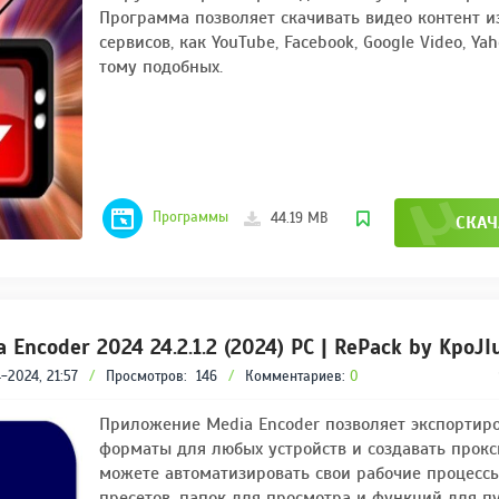
Программа позволяет скачивать видео контент и
сервисов, как YouTube, Facebook, Google Video, Ya
тому подобных.
Программы
44.19 MB
СКАЧ
 Encoder 2024 24.2.1.2 (2024) PC | RePack by KpoJI
-2024, 21:57
/
Просмотров:
146
/
Комментариев:
0
Приложение Media Encoder позволяет экспортиро
форматы для любых устройств и создавать прок
можете автоматизировать свои рабочие процесс
пресетов, папок для просмотра и функций для п