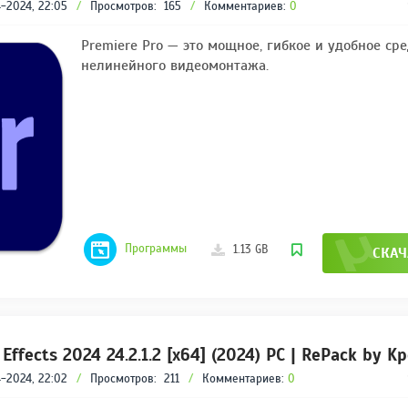
REPACK ОТ D!AKOV
-2024, 22:05
/
Просмотров:
165
/
Комментариев:
0
РЕЙТИНГ
3.4
/ 5.0
Premiere Pro — это мощное, гибкое и удобное сре
297 МБ
нелинейного видеомонтажа.
Программы
1.13 GB
СКАЧ
Effects 2024 24.2.1.2 [x64] (2024) PC | RePack by K
-2024, 22:02
/
Просмотров:
211
/
Комментариев:
0