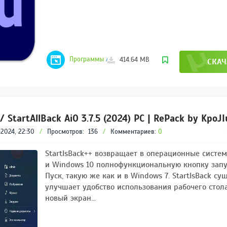
Программы
/
Adobe
414.64 MB
СКАЧ
/ StartAllBack AiO 3.7.5 (2024) PC | RePack by KpoJ
2024, 22:30
/
Просмотров:
136
/
Комментариев:
0
StartIsBack++ возвращает в операционные систем
и Windows 10 полнофункциональную кнопку зап
Пуск, такую же как и в Windows 7. StartIsBack су
улучшает удобство использования рабочего стол
новый экран...