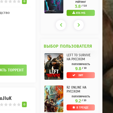
РУССКОМ REPACK
(10.3.0.10) НА
0
РЕЙТИНГ
РЕЙТИНГ
ОТ KPOJIUK
РУССКОМ REPACK
3.7
3.8
/ 5.0
/ 5.0
ОТ KPOJIUK
дство
1.11 ГБ
836 МБ
ВЫБОР ПОЛЬЗОВАТЕЛЯ
LEFT TO SURVIVE
НА РУССКОМ
ПОПУЛЯРНОСТЬ
9.8
/ 10
АТЬ ТОРРЕНТ
ХИТ
R2 ONLINE НА
РУССКОМ
ПОПУЛЯРНОСТЬ
poJIuK
9.2
/ 10
0
В ТРЕНДЕ