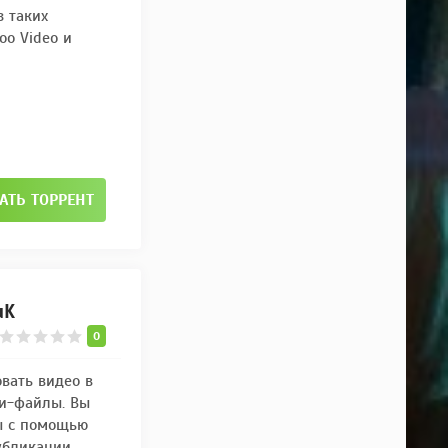
з таких
hoo Video и
АТЬ ТОРРЕНТ
uK
0
вать видео в
си-файлы. Вы
ы с помощью
убликации