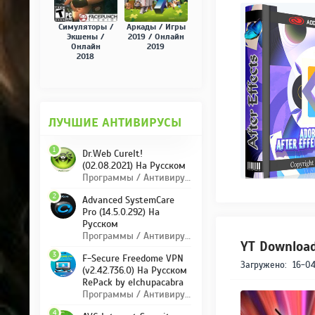
Симуляторы /
Аркады / Игры
Экшены /
2019 / Онлайн
Онлайн
2019
2018
ЛУЧШИЕ АНТИВИРУСЫ
1
Dr.Web CureIt!
(02.08.2021) На Русском
Программы / Антивирусы
2
Advanced SystemCare
Pro (14.5.0.292) На
Русском
Программы / Антивирусы
YT Download
3
F-Secure Freedome VPN
Загружено:
16-04
(v2.42.736.0) На Русском
RePack by elchupacabra
Программы / Антивирусы
4