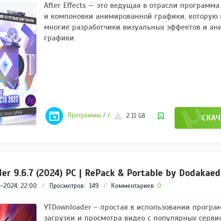
After Effects — это ведущая в отрасли программа
и компоновки анимированной графики, которую 
многие разработчики визуальных эффектов и а
графики.
Программы
/
Adobe
2.11 GB
СКАЧ
er 9.6.7 (2024) PC | RePack & Portable by Dodakaed
-2024, 22:00
/
Просмотров:
149
/
Комментариев:
0
YTDownloader – простая в использовании програ
загрузки и просмотра видео с популярных сервис