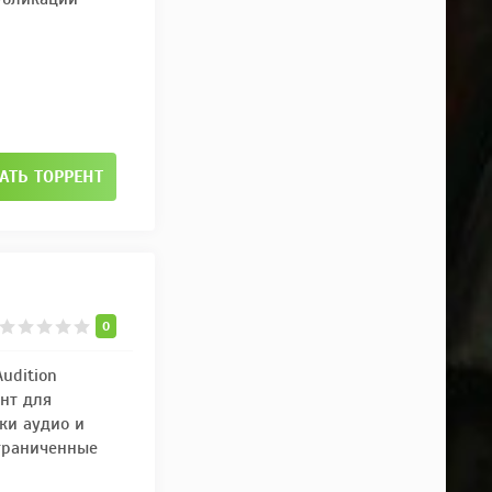
АТЬ ТОРРЕНТ
0
udition
нт для
ки аудио и
граниченные