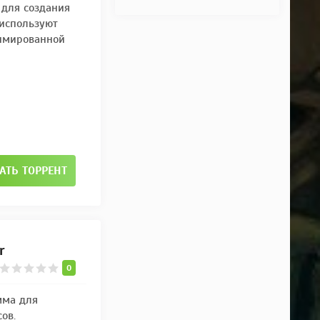
 для создания
используют
нимированной
АТЬ ТОРРЕНТ
r
0
мма для
ов.