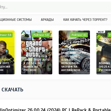
АЦИОННЫЕ СИСТЕМЫ
АРКАДЫ
КАК КАЧАТЬ ЧЕРЕЗ ТОРРЕНТ?
йтинг 3.6
Рейтинг 3.8
Рейтинг 4.1
Р
NEED FOR SPEED:
MOST WANTED HQ
(2005-2020)
GRAND THEFT AUTO
(1.3/1.16)
K 2077
V (V1.52 + DLC)
REPACK/MOD
BEAMNG.
ИЦЕНЗИЯ
REPACK НА
VASY@N НА
(V0.23.4.
ОМ
РУССКОМ
АНГЛИЙСКОМ
РУССКО
 СКАЧАТЬ
nOptimizer 26.00.24 (2024) PC | RePack & Portable