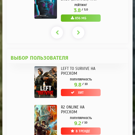
РУССКОМ REPACK ОТ
РЕЙТИНГ
KPOJIUK
3.8
/ 5.0
836 МБ
ВЫБОР ПОЛЬЗОВАТЕЛЯ
LEFT TO SURVIVE НА
РУССКОМ
ПОПУЛЯРНОСТЬ
9.8
/ 10
ХИТ
R2 ONLINE НА
РУССКОМ
ПОПУЛЯРНОСТЬ
9.2
/ 10
В ТРЕНДЕ