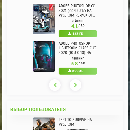
ADOBE PHOTOSHOP CC
2021 (22.4.3.317) НА
РУССКОМ REPACK ОТ
KPOJIUK
РЕЙТИНГ
4.1
/ 5.0
1.63 ГБ
ADOBE PHOTOSHOP
LIGHTROOM CLASSIC CC
2020 (10.3.0.10) НА
РУССКОМ REPACK ОТ
РЕЙТИНГ
KPOJIUK
3.8
/ 5.0
836 МБ
ВЫБОР ПОЛЬЗОВАТЕЛЯ
LEFT TO SURVIVE НА
РУССКОМ