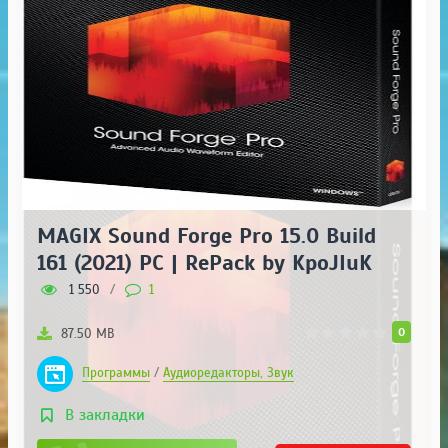
MAGIX Sound Forge Pro 15.0 Build
161 (2021) PC | RePack by KpoJIuK
1 550
/
1
0
87.50 MB
Программы
/
Аудиоредакторы, Звук
В закладки