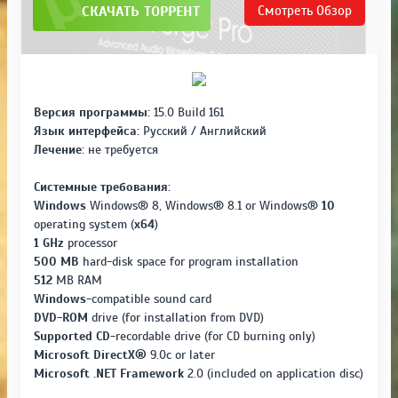
СКАЧАТЬ ТОРРЕНТ
Смотреть
Обзор
Версия программы:
15.0 Build 161
Язык интерфейса:
Русский / Английский
Лечение:
не требуется
Системные требования:
Windows
Windows® 8, Windows® 8.1 or Windows®
10
operating system (
x64
)
1 GHz
processor
500 MB
hard-disk space for program installation
512
MB RAM
Windows
-compatible sound card
DVD-ROM
drive (for installation from DVD)
Supported CD
-recordable drive (for CD burning only)
Microsoft DirectX®
9.0c or later
Microsoft .NET Framework
2.0 (included on application disc)