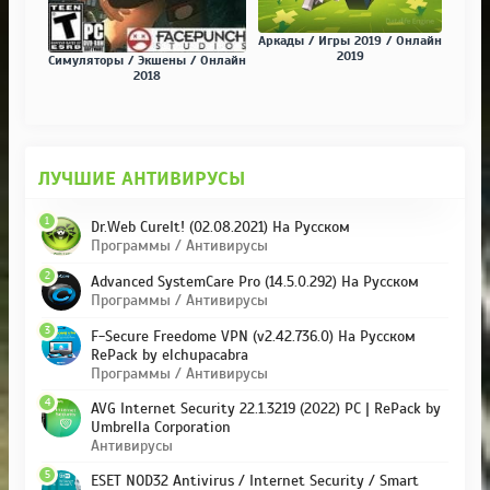
Аркады / Игры 2019 / Онлайн
2019
Симуляторы / Экшены / Онлайн
2018
ЛУЧШИЕ АНТИВИРУСЫ
1
Dr.Web CureIt! (02.08.2021) На Русском
Программы / Антивирусы
2
Advanced SystemCare Pro (14.5.0.292) На Русском
Программы / Антивирусы
3
F-Secure Freedome VPN (v2.42.736.0) На Русском
RePack by elchupacabra
Программы / Антивирусы
4
AVG Internet Security 22.1.3219 (2022) PC | RePack by
Umbrella Corporation
Антивирусы
5
ESET NOD32 Antivirus / Internet Security / Smart