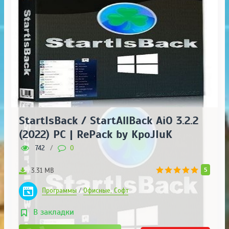
StartIsBack / StartAllBack AiO 3.2.2
(2022) PC | RePack by KpoJIuK
742
/
0
5
3.31 MB
Программы
/
Офисные, Софт
В закладки