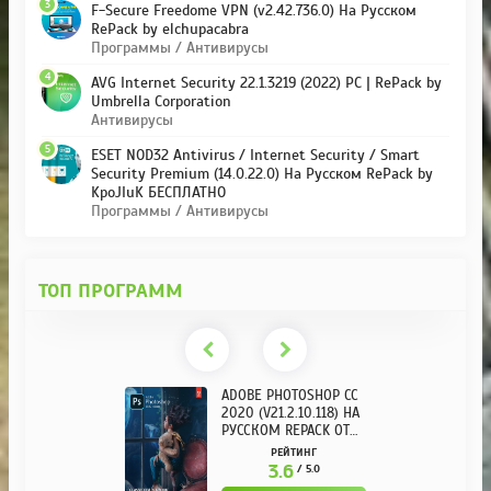
3
F-Secure Freedome VPN (v2.42.736.0) На Русском
RePack by elchupacabra
Программы / Антивирусы
4
AVG Internet Security 22.1.3219 (2022) PC | RePack by
Umbrella Corporation
Антивирусы
5
ESET NOD32 Antivirus / Internet Security / Smart
Security Premium (14.0.22.0) На Русском RePack by
KpoJIuK БЕСПЛАТНО
Программы / Антивирусы
ТОП ПРОГРАММ
ADOBE PHOTOSHOP CC
2020 (V21.2.10.118) НА
РУССКОМ REPACK ОТ
KPOJIUK
РЕЙТИНГ
3.6
/ 5.0