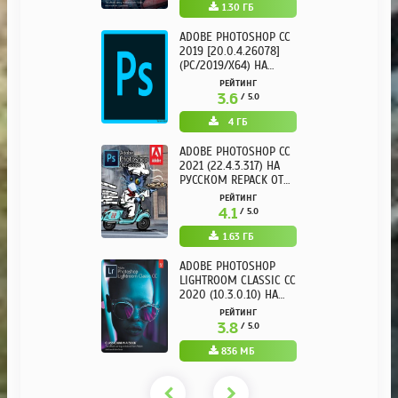
1.30 ГБ
ADOBE PHOTOSHOP CC
2019 [20.0.4.26078]
(PC/2019/X64) НА
РУССКОМ
РЕЙТИНГ
3.6
/ 5.0
4 ГБ
ADOBE PHOTOSHOP CC
2021 (22.4.3.317) НА
РУССКОМ REPACK ОТ
KPOJIUK
РЕЙТИНГ
4.1
/ 5.0
1.63 ГБ
ADOBE PHOTOSHOP
LIGHTROOM CLASSIC CC
2020 (10.3.0.10) НА
РУССКОМ REPACK ОТ
РЕЙТИНГ
KPOJIUK
3.8
/ 5.0
836 МБ