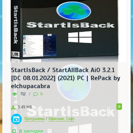
StartIsBack / StartAllBack AiO 3.2.1
[DC 08.01.2022] (2021) PC | RePack by
elchupacabra
712
/
0
0
5.49 MB
Программы
/
Офисные, Софт
В закладки