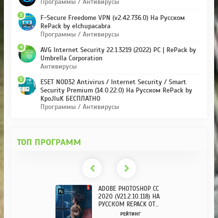
Программы / Антивирусы
3
F-Secure Freedome VPN (v2.42.736.0) На Русском
RePack by elchupacabra
Программы / Антивирусы
4
AVG Internet Security 22.1.3219 (2022) PC | RePack by
Umbrella Corporation
Антивирусы
5
ESET NOD32 Antivirus / Internet Security / Smart
Security Premium (14.0.22.0) На Русском RePack by
KpoJIuK БЕСПЛАТНО
Программы / Антивирусы
ТОП ПРОГРАММ
ADOBE PHOTOSHOP CC
2020 (V21.2.10.118) НА
РУССКОМ REPACK ОТ
KPOJIUK
РЕЙТИНГ