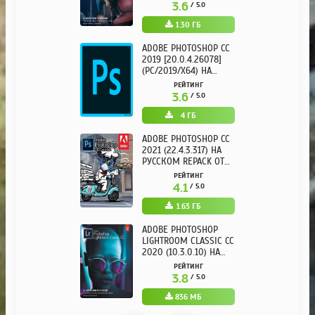
3.6
/ 5.0
1.30 ГБ
ADOBE PHOTOSHOP CC
2019 [20.0.4.26078]
(PC/2019/X64) НА
РУССКОМ
РЕЙТИНГ
3.6
/ 5.0
4 ГБ
ADOBE PHOTOSHOP CC
2021 (22.4.3.317) НА
РУССКОМ REPACK ОТ
KPOJIUK
РЕЙТИНГ
4.1
/ 5.0
1.63 ГБ
ADOBE PHOTOSHOP
LIGHTROOM CLASSIC CC
2020 (10.3.0.10) НА
РУССКОМ REPACK ОТ
РЕЙТИНГ
KPOJIUK
3.8
/ 5.0
836 МБ