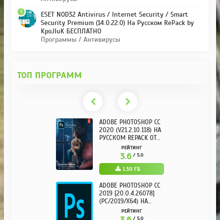
5
ESET NOD32 Antivirus / Internet Security / Smart
Security Premium (14.0.22.0) На Русском RePack by
KpoJIuK БЕСПЛАТНО
Программы / Антивирусы
ТОП ПРОГРАММ
ADOBE PHOTOSHOP CC
2020 (V21.2.10.118) НА
РУССКОМ REPACK ОТ
KPOJIUK
РЕЙТИНГ
3.6
/ 5.0
1.30 ГБ
ADOBE PHOTOSHOP CC
2019 [20.0.4.26078]
(PC/2019/X64) НА
РУССКОМ
РЕЙТИНГ
3.6
/ 5.0