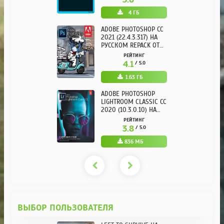
4 ГБ
ADOBE PHOTOSHOP CC
2021 (22.4.3.317) НА
РУССКОМ REPACK ОТ
KPOJIUK
РЕЙТИНГ
4.1
/ 5.0
1.63 ГБ
ADOBE PHOTOSHOP
LIGHTROOM CLASSIC CC
2020 (10.3.0.10) НА
РУССКОМ REPACK ОТ
РЕЙТИНГ
KPOJIUK
3.8
/ 5.0
836 МБ
ВЫБОР ПОЛЬЗОВАТЕЛЯ