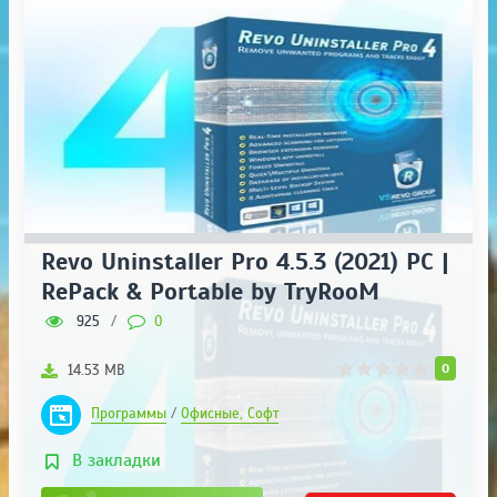
Revo Uninstaller Pro 4.5.3 (2021) РС |
RePack & Portable by TryRooM
925
/
0
0
14.53 MB
Программы
/
Офисные, Софт
В закладки