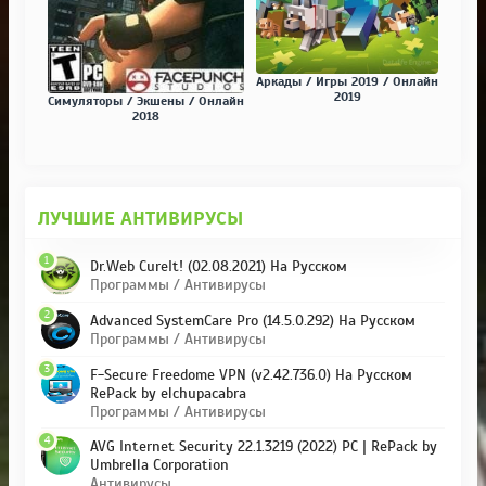
Аркады / Игры 2019 / Онлайн
2019
Симуляторы / Экшены / Онлайн
2018
ЛУЧШИЕ АНТИВИРУСЫ
1
Dr.Web CureIt! (02.08.2021) На Русском
Программы / Антивирусы
2
Advanced SystemCare Pro (14.5.0.292) На Русском
Программы / Антивирусы
3
F-Secure Freedome VPN (v2.42.736.0) На Русском
RePack by elchupacabra
Программы / Антивирусы
4
AVG Internet Security 22.1.3219 (2022) PC | RePack by
Umbrella Corporation
Антивирусы