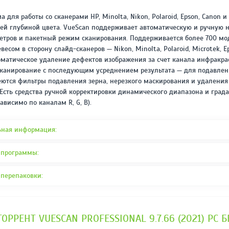
REPACK ОТ D!AKOV
РЕЙТИНГ
3.4
/ 5.0
 для работы со сканерами HP, Minolta, Nikon, Polaroid, Epson, Canon 
297 МБ
ней глубиной цвета. VueScan поддерживает автоматическую и ручную 
тров и пакетный режим сканирования. Поддерживается более 700 мод
сом в сторону слайд-сканеров — Nikon, Minolta, Polaroid, Microtek, E
матическое удаление дефектов изображения за счет канала инфракра
сканирование с последующим усреднением результата — для подавлен
ются фильтры подавления зерна, нерезкого маскирования и удаления
 Есть средства ручной корректировки динамического диапазона и град
ависимо по каналам R, G, B).
ьная информация:
 программы:
 перепаковки:
ТОРРЕНТ VUESCAN PROFESSIONAL 9.7.66 (2021) PC 