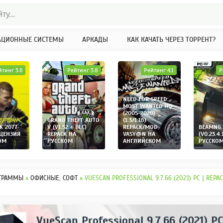
АЦИОННЫЕ СИСТЕМЫ
АРКАДЫ
КАК КАЧАТЬ ЧЕРЕЗ ТОРРЕНТ?
йтинг 3.6
Рейтинг 3.8
Рейтинг 4.1
Р
NEED FOR SPEED:
MOST WANTED HQ
(2005-2020)
GRAND THEFT AUTO
(1.3/1.16)
K 2077
V (V1.52 + DLC)
REPACK/MOD
BEAMNG.
ИЦЕНЗИЯ
REPACK НА
VASY@N НА
(V0.23.4.
ОМ
РУССКОМ
АНГЛИЙСКОМ
РУССКО
ГРАММЫ
»
ОФИСНЫЕ, СОФТ
» VUESCAN PROFESSIONAL 9.7.66 (2021) PC | REPA
VueScan Professional 9.7.66 (2021) P