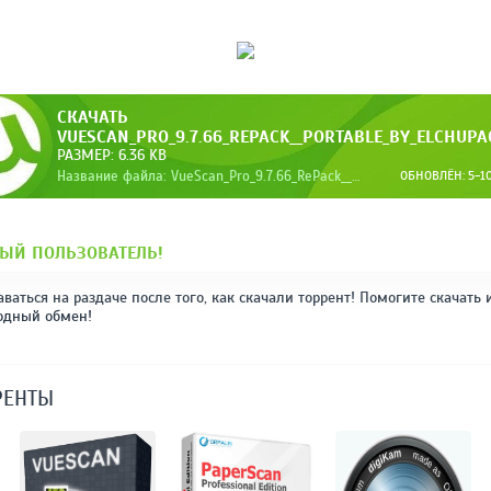
СКАЧАТЬ
VUESCAN_PRO_9.7.66_REPACK__PORTABLE_BY_ELCHUPA
РАЗМЕР: 6.36 KB
Название файла: VueScan_Pro_9.7.66_RePack__Portable_by_elchupac.torrent
ОБНОВЛЁН: 5-10
ЫЙ ПОЛЬЗОВАТЕЛЬ!
аваться на раздаче после того, как скачали торрент! Помогите скачать 
одный обмен!
РЕНТЫ