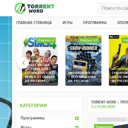
ГЛАВНАЯ СТРАНИЦА
ИГРЫ
ПРОГРАММЫ
ОПЕР
инг 4.1
Рейтинг 4
Рейтинг 4.3
Ре
THE SIMS 4:
K
DELUXE EDITION
 2
(V1.77.146.1030 /
+ DLC)
1.77.146.1530 + DLC)
SNOWRUNNER (15.1
CYBERPUN
CHOVKA
REPACK ОТ CHOVKA
+ DLC) ЛИЦЕНЗИЯ
(V1.23) Л
М
НА РУССКОМ
НА РУССКОМ
НА РУССК
TORRENT-WORD
»
ПРО
КАТЕГОРИИ
ELCHUPACABRA
Программы
Игры
Проверено