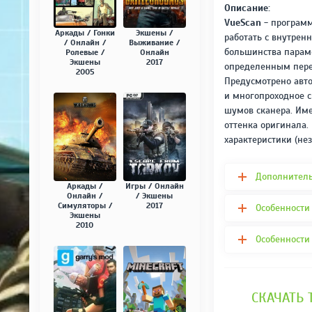
Описание:
VueScan
- программа
Аркады / Гонки
Экшены /
работать с внутрен
/ Онлайн /
Выживание /
большинства параме
Ролевые /
Онлайн
Экшены
2017
определенным переве
2005
Предусмотрено авто
и многопроходное 
шумов сканера. Име
оттенка оригинала.
характеристики (нез
Дополнител
Аркады /
Игры / Онлайн
Онлайн /
/ Экшены
Симуляторы /
2017
Особенности
Экшены
2010
Особенности
СКАЧАТЬ 