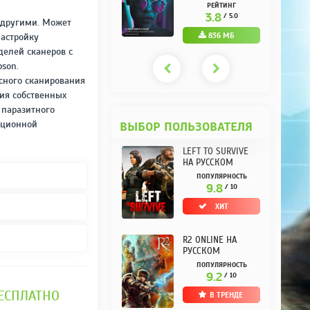
РУССКОМ REPACK
(10.3.0.10) НА
РЕЙТИНГ
РЕЙТИНГ
ОТ KPOJIUK
РУССКОМ REPACK
3.7
3.8
/ 5.0
/ 5.0
и другими. Может
ОТ KPOJIUK
1.11 ГБ
836 МБ
настройку
елей сканеров с
pson.
сного сканирования
ия собственных
 паразитного
ационной
ВЫБОР ПОЛЬЗОВАТЕЛЯ
LEFT TO SURVIVE
НА РУССКОМ
ПОПУЛЯРНОСТЬ
9.8
/ 10
ХИТ
R2 ONLINE НА
РУССКОМ
ПОПУЛЯРНОСТЬ
9.2
/ 10
БЕСПЛАТНО
В ТРЕНДЕ