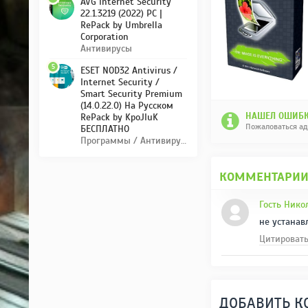
AVG Internet Security
22.1.3219 (2022) PC |
RePack by Umbrella
Corporation
Антивирусы
5
ESET NOD32 Antivirus /
Internet Security /
Smart Security Premium
(14.0.22.0) На Русском
НАШЕЛ ОШИБК
RePack by KpoJIuK
Пожаловаться а
БЕСПЛАТНО
Программы / Антивирусы
КОММЕНТАРИ
Гость Нико
не устанав
Цитироват
ДОБАВИТЬ 