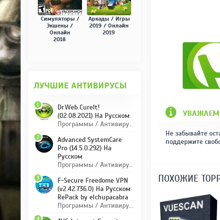
Симуляторы /
Аркады / Игры
Экшены /
2019 / Онлайн
Онлайн
2019
2018
ЛУЧШИЕ АНТИВИРУСЫ
1
Dr.Web CureIt!
УВАЖАЕМ
(02.08.2021) На Русском
Программы / Антивирусы
Не забывайте ост
2
Advanced SystemCare
поддержите своб
Pro (14.5.0.292) На
Русском
Программы / Антивирусы
ПОХОЖИЕ ТОР
3
F-Secure Freedome VPN
(v2.42.736.0) На Русском
RePack by elchupacabra
Программы / Антивирусы
4