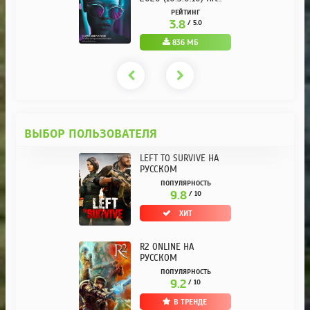
РУССКОМ REPACK ОТ
РЕЙТИНГ
KPOJIUK
3.8
/ 5.0
836 МБ
ВЫБОР ПОЛЬЗОВАТЕЛЯ
LEFT TO SURVIVE НА
РУССКОМ
ПОПУЛЯРНОСТЬ
9.8
/ 10
ХИТ
R2 ONLINE НА
РУССКОМ
ПОПУЛЯРНОСТЬ
9.2
/ 10
В ТРЕНДЕ