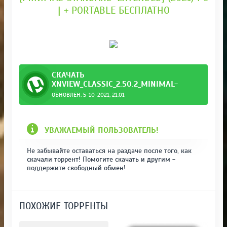
| + PORTABLE БЕСПЛАТНО
СКАЧАТЬ
XNVIEW_CLASSIC_2.50.2_MINIMAL-
STANDARD-EXTENDED.TORRENT
ОБНОВЛЁН: 5-10-2021, 21:01
xtended.torrent
УВАЖАЕМЫЙ ПОЛЬЗОВАТЕЛЬ!
Не забывайте оставаться на раздаче после того, как
скачали торрент! Помогите скачать и другим -
поддержите свободный обмен!
ПОХОЖИЕ ТОРРЕНТЫ