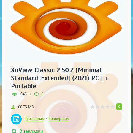
XnView Classic 2.50.2 [Minimal-
Standard-Extended] (2021) РС | +
Portable
646
/
0
0
66.73 MB
Программы
/
Конвертеры
В закладки