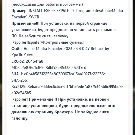
(необходимы для работы программы)
Пример:
INSTALL.EXE -S /XPATH="C:Program FilesAdobeMedia
Encoder" /XVCR
Примечание!!!
При установке, на первой странице
установщика, будет предложено установить рекламное
ПО. Не забудьте снять галочку.
[/spoiler][spoiler=Контрольные суммы:]
Файл: Adobe Media Encoder 2023 23.4.0.47 RePack by
KpoJIuK.exe
CRC-32: 20434fa8
MD5: 2e876d1c169e8dbf72e45332c0c4f7cd
SHA-1: c0b4b38312255a8039967fca15aa19277c22236c
SHA-256:
8c73129e8ebaea9dddec6cbc76a17bfb2ede7a8775345b6c995bd95
a02e345b3
[/spoiler]
Примечание!!! При установке, на первой
странице установщика, будет предложено изменить
домашнюю страницу браузера. Не забудьте снять
галочку.