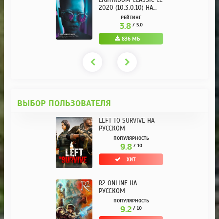
LIGHTROOM CLASSIC CC
2020 (10.3.0.10) НА
РУССКОМ REPACK ОТ
РЕЙТИНГ
KPOJIUK
3.8
/ 5.0
836 МБ
ВЫБОР ПОЛЬЗОВАТЕЛЯ
LEFT TO SURVIVE НА
РУССКОМ
ПОПУЛЯРНОСТЬ
9.8
/ 10
ХИТ
R2 ONLINE НА
РУССКОМ
ПОПУЛЯРНОСТЬ
9.2
/ 10