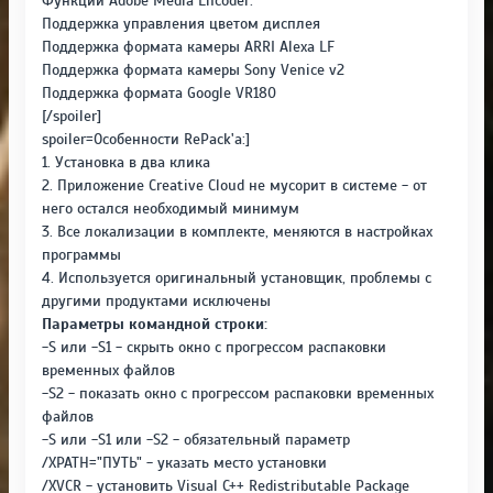
Функции Adobe Media Encoder:
Поддержка управления цветом дисплея
Поддержка формата камеры ARRI Alexa LF
Поддержка формата камеры Sony Venice v2
Поддержка формата Google VR180
[/spoiler]
spoiler=Особенности RePack'a:]
1. Установка в два клика
2. Приложение Creative Cloud не мусорит в системе - от
него остался необходимый минимум
3. Все локализации в комплекте, меняются в настройках
программы
4. Используется оригинальный установщик, проблемы с
другими продуктами исключены
Параметры командной строки:
-S или -S1 - скрыть окно с прогрессом распаковки
временных файлов
-S2 - показать окно с прогрессом распаковки временных
файлов
-S или -S1 или -S2 - обязательный параметр
/XPATH="ПУТЬ" - указать место установки
/XVCR - установить Visual C++ Redistributable Package