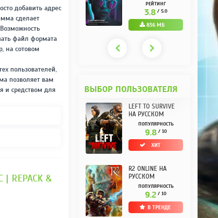
РУССКОМ REPACK
(10.3.0.10) НА
РЕЙТИНГ
РЕЙТИНГ
осто добавить адрес
ОТ KPOJIUK
РУССКОМ REPACK
3.7
3.8
/ 5.0
/ 5.0
ОТ KPOJIUK
амма сделает
1.11 ГБ
836 МБ
 Возможность
вать файл формата
, на сотовом
тех пользователей,
мма позволяет вам
ВЫБОР ПОЛЬЗОВАТЕЛЯ
я и средством для
LEFT TO SURVIVE
НА РУССКОМ
ПОПУЛЯРНОСТЬ
9.8
/ 10
ХИТ
R2 ONLINE НА
 | REPACK &
РУССКОМ
ПОПУЛЯРНОСТЬ
9.2
/ 10
В ТРЕНДЕ