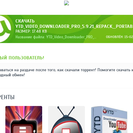
СКАЧАТЬ
YTD_VIDEO_DOWNLOADER_PRO_5.9.21_REPACK__PORTAB
РАЗМЕР: 17.48 KB
Название файла: YTD_Video_Downloader_PRO_5.9.21_RePack__Portabl.torrent
ОБНОВЛЁН: 15-02-
ЫЙ ПОЛЬЗОВАТЕЛЬ!
аваться на раздаче после того, как скачали торрент! Помогите скачать 
одный обмен!
РЕНТЫ