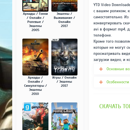
YTD Video Download
с вашим роликом, к
Аркады / Гонки
Экшены /
самостоятельно. И
/ Онлайн /
Выживание /
Ролевые /
Онлайн
конвертировать ск
Экшены
2017
avi в формат mp4, 
2005
телефоне.
Кроме того позволя
которые не могут с
просматривать виде
загрузки видео, и 
Основные во
Аркады /
Игры / Онлайн
Особенности 
Онлайн /
/ Экшены
Симуляторы /
2017
Экшены
2010
СКАЧАТЬ ТО