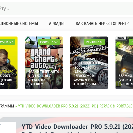
АЦИОННЫЕ СИСТЕМЫ
АРКАДЫ
КАК КАЧАТЬ ЧЕРЕЗ ТОРРЕНТ?
йтинг 3.6
Рейтинг 3.8
Рейтинг 4.1
Р
NEED FOR SPEED:
MOST WANTED HQ
(2005-2020)
GRAND THEFT AUTO
(1.3/1.16)
K 2077
V (V1.52 + DLC)
REPACK/MOD
BEAMNG.
ИЦЕНЗИЯ
REPACK НА
VASY@N НА
(V0.23.4.
ОМ
РУССКОМ
АНГЛИЙСКОМ
РУССКО
ГРАММЫ
» YTD VIDEO DOWNLOADER PRO 5.9.21 (2022) PC | REPACK & PORTABL
YTD Video Downloader PRO 5.9.21 (202