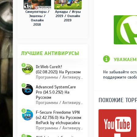
Симуляторы /
Аркады / Игры
Экшены /
2019 / Онлайн
Онлайн
2019
2018
ЛУЧШИЕ АНТИВИРУСЫ
УВАЖАЕМ
1
Dr.Web CureIt!
Не забывайте ост
(02.08.2021) На Русском
поддержите своб
Программы / Антивирусы
2
Advanced SystemCare
Pro (14.5.0.292) На
Русском
ПОХОЖИЕ ТОР
Программы / Антивирусы
3
F-Secure Freedome VPN
(v2.42.736.0) На Русском
RePack by elchupacabra
Программы / Антивирусы
4