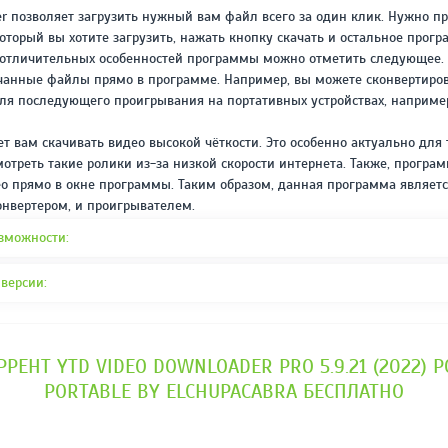
REPACK ОТ D!AKOV
РЕЙТИНГ
er позволяет загрузить нужный вам файл всего за один клик. Нужно пр
3.4
/ 5.0
оторый вы хотите загрузить, нажать кнопку скачать и остальное прогр
297 МБ
з отличительных особенностей программы можно отметить следующее.
ачанные файлы прямо в программе. Например, вы можете сконвертиро
для последующего проигрывания на портативных устройствах, например
ет вам скачивать видео высокой чёткости. Это особенно актуально для 
мотреть такие ролики из-за низкой скорости интернета. Также, програ
о прямо в окне программы. Таким образом, данная программа являетс
конвертером, и проигрывателем.
зможности:
версии:
РРЕНТ YTD VIDEO DOWNLOADER PRO 5.9.21 (2022) PC
PORTABLE BY ELCHUPACABRA БЕСПЛАТНО