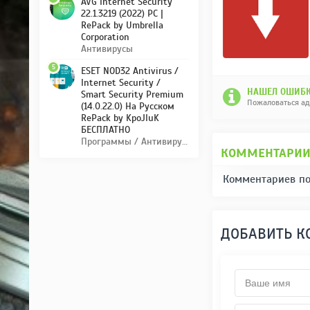
AVG Internet Security
22.1.3219 (2022) PC |
RePack by Umbrella
Corporation
Антивирусы
5
ESET NOD32 Antivirus /
Internet Security /
НАШЕЛ ОШИБК
Smart Security Premium
Пожаловаться а
(14.0.22.0) На Русском
RePack by KpoJIuK
БЕСПЛАТНО
Программы / Антивирусы
КОММЕНТАРИ
Комментариев по
ДОБАВИТЬ 