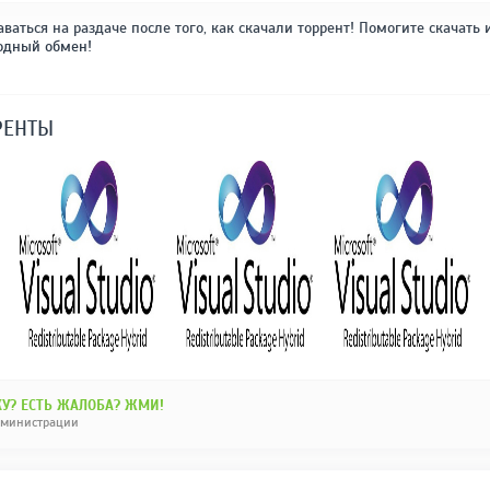
аваться на раздаче после того, как скачали торрент! Помогите скачать 
одный обмен!
РЕНТЫ
У? ЕСТЬ ЖАЛОБА? ЖМИ!
дминистрации