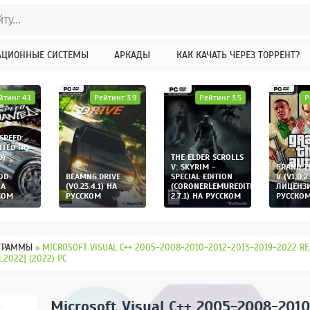
АЦИОННЫЕ СИСТЕМЫ
АРКАДЫ
КАК КАЧАТЬ ЧЕРЕЗ ТОРРЕНТ?
йтинг 4.1
Рейтинг 3.9
Рейтинг 3.5
Р
SPEED:
TED HQ
0)
THE ELDER SCROLLS
V: SKYRIM -
GRAND T
OD
BEAMNG.DRIVE
SPECIAL EDITION
V (V1.0.2
НА
(V0.23.4.1) НА
(CORONERLEMUREDITION
ЛИЦЕНЗ
КОМ
РУССКОМ
2.7.1) НА РУССКОМ
РУССКО
ГРАММЫ
» MICROSOFT VISUAL C++ 2005-2008-2010-2012-2013-2019-2022 RE
.2022] (2022) PC
Microsoft Visual C++ 2005-2008-201