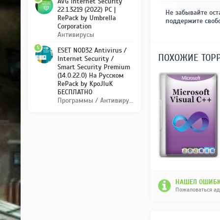
AVG Internet Security
22.1.3219 (2022) PC |
Не забывайте ост
RePack by Umbrella
поддержите своб
Corporation
Антивирусы
5
ESET NOD32 Antivirus /
ПОХОЖИЕ ТОР
Internet Security /
Smart Security Premium
(14.0.22.0) На Русском
RePack by KpoJIuK
БЕСПЛАТНО
Программы / Антивирусы
НАШЕЛ ОШИБК
Пожаловаться а