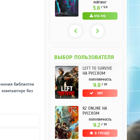
РУССКОМ REPACK
(10.3.0.10) НА
РЕЙТИНГ
РЕЙТИНГ
ОТ KPOJIUK
РУССКОМ REPACK
3.7
3.8
/ 5.0
/ 5.0
ОТ KPOJIUK
1.11 ГБ
836 МБ
ВЫБОР ПОЛЬЗОВАТЕЛЯ
LEFT TO SURVIVE
НА РУССКОМ
ПОПУЛЯРНОСТЬ
олнения библиотек
9.8
/ 10
а компьютере без
ХИТ
R2 ONLINE НА
РУССКОМ
ПОПУЛЯРНОСТЬ
9.2
/ 10
В ТРЕНДЕ