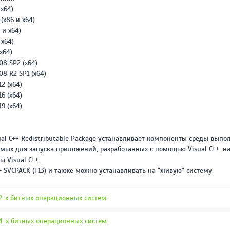
REPACK ОТ D!AKOV
РЕЙТИНГ
 x64)
3.4
/ 5.0
(x86 и x64)
297 МБ
 и x64)
 x64)
x64)
08 SP2 (x64)
08 R2 SP1 (x64)
2 (x64)
6 (x64)
9 (x64)
sual C++ Redistributable Package устанавливает компоненты среды вып
димых для запуска приложений, разработанных с помощью Visual C++, н
 Visual C++.
- SVCPACK (T13) и также можно устанавливать на "живую" систему.
32-х битных операционных систем:
64-х битных операционных систем: