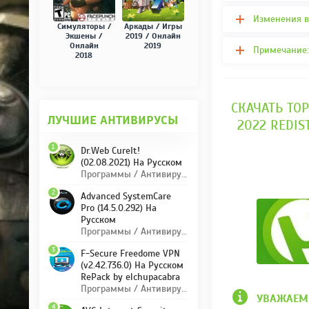
Изменения в
Симуляторы /
Аркады / Игры
Экшены /
2019 / Онлайн
Онлайн
2019
Примечание:
2018
СКАЧАТЬ ТОР
ЛУЧШИЕ АНТИВИРУСЫ
2022 REDIS
1
Dr.Web CureIt!
(02.08.2021) На Русском
Программы / Антивирусы
2
Advanced SystemCare
Pro (14.5.0.292) На
Русском
Программы / Антивирусы
3
F-Secure Freedome VPN
(v2.42.736.0) На Русском
RePack by elchupacabra
Программы / Антивирусы
УВАЖАЕМ
4