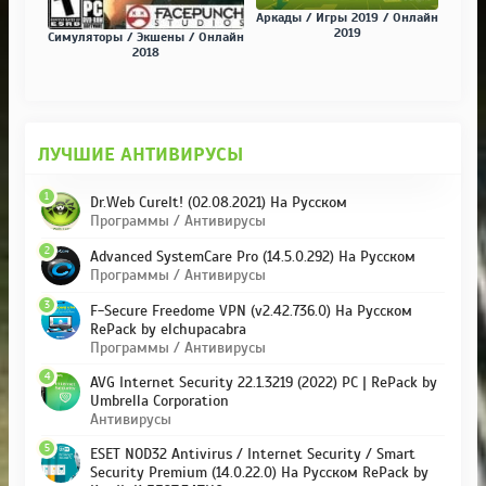
Аркады / Игры 2019 / Онлайн
2019
Симуляторы / Экшены / Онлайн
2018
ЛУЧШИЕ АНТИВИРУСЫ
1
Dr.Web CureIt! (02.08.2021) На Русском
Программы / Антивирусы
2
Advanced SystemCare Pro (14.5.0.292) На Русском
Программы / Антивирусы
3
F-Secure Freedome VPN (v2.42.736.0) На Русском
RePack by elchupacabra
Программы / Антивирусы
4
AVG Internet Security 22.1.3219 (2022) PC | RePack by
Umbrella Corporation
Антивирусы
5
ESET NOD32 Antivirus / Internet Security / Smart
Security Premium (14.0.22.0) На Русском RePack by