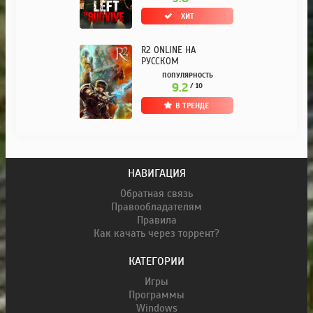
ХИТ
R2 ONLINE НА
РУССКОМ
ПОПУЛЯРНОСТЬ
9.2
/ 10
В ТРЕНДЕ
НАВИГАЦИЯ
Обратная связь
Правообладателям
Правила
Как качать через торрент?
КАТЕГОРИИ
Игры
Программы
Windows