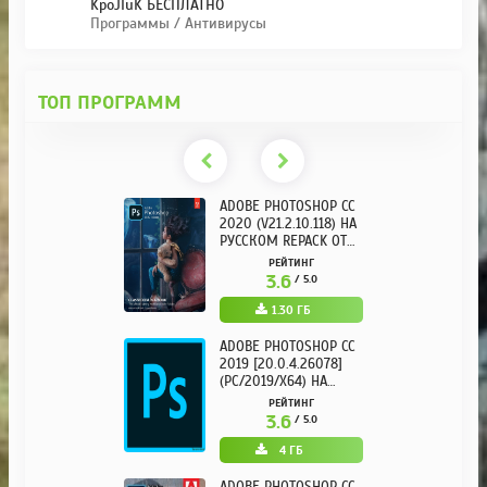
KpoJIuK БЕСПЛАТНО
Программы / Антивирусы
ТОП ПРОГРАММ
ADOBE PHOTOSHOP CC
2020 (V21.2.10.118) НА
РУССКОМ REPACK ОТ
KPOJIUK
РЕЙТИНГ
3.6
/ 5.0
1.30 ГБ
ADOBE PHOTOSHOP CC
2019 [20.0.4.26078]
(PC/2019/X64) НА
РУССКОМ
РЕЙТИНГ
3.6
/ 5.0
4 ГБ