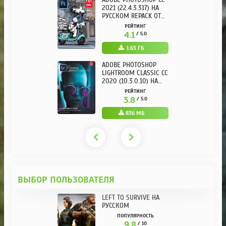
ADOBE PHOTOSHOP CC
2021 (22.4.3.317) НА
РУССКОМ REPACK ОТ
KPOJIUK
РЕЙТИНГ
4.1
/ 5.0
1.63 ГБ
ADOBE PHOTOSHOP
LIGHTROOM CLASSIC CC
2020 (10.3.0.10) НА
РУССКОМ REPACK ОТ
РЕЙТИНГ
KPOJIUK
3.8
/ 5.0
836 МБ
ВЫБОР ПОЛЬЗОВАТЕЛЯ
LEFT TO SURVIVE НА
РУССКОМ
ПОПУЛЯРНОСТЬ
9.8
/ 10