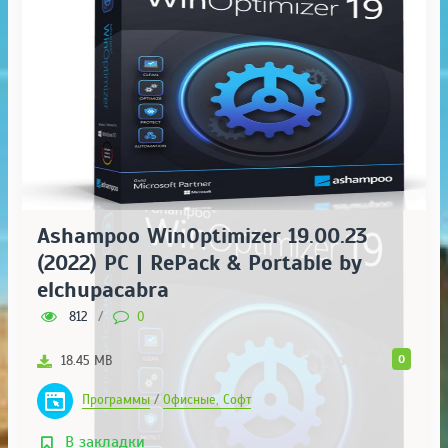
Ashampoo WinOptimizer 19.00.23
(2022) PC | RePack & Portable by
elchupacabra
812
/
0
0
18.45 MB
Программы
/
Офисные, Софт
В закладки