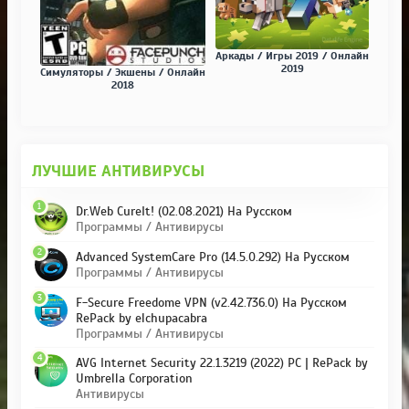
Аркады / Игры 2019 / Онлайн
2019
Симуляторы / Экшены / Онлайн
2018
ЛУЧШИЕ АНТИВИРУСЫ
1
Dr.Web CureIt! (02.08.2021) На Русском
Программы / Антивирусы
2
Advanced SystemCare Pro (14.5.0.292) На Русском
Программы / Антивирусы
3
F-Secure Freedome VPN (v2.42.736.0) На Русском
RePack by elchupacabra
Программы / Антивирусы
4
AVG Internet Security 22.1.3219 (2022) PC | RePack by
Umbrella Corporation
Антивирусы