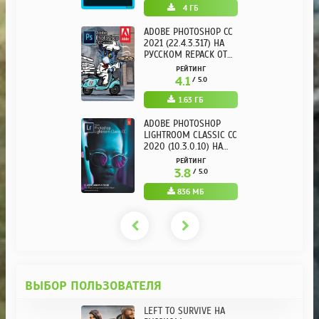
4 ГБ
ADOBE PHOTOSHOP CC
2021 (22.4.3.317) НА
РУССКОМ REPACK ОТ
KPOJIUK
РЕЙТИНГ
4.1
/ 5.0
1.63 ГБ
ADOBE PHOTOSHOP
LIGHTROOM CLASSIC CC
2020 (10.3.0.10) НА
РУССКОМ REPACK ОТ
РЕЙТИНГ
KPOJIUK
3.8
/ 5.0
836 МБ
ВЫБОР ПОЛЬЗОВАТЕЛЯ
LEFT TO SURVIVE НА