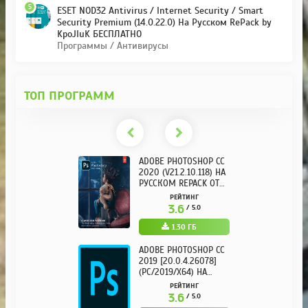
5
ESET NOD32 Antivirus / Internet Security / Smart
Security Premium (14.0.22.0) На Русском RePack by
KpoJIuK БЕСПЛАТНО
Программы / Антивирусы
ТОП ПРОГРАММ
ADOBE PHOTOSHOP CC
2020 (V21.2.10.118) НА
РУССКОМ REPACK ОТ
KPOJIUK
РЕЙТИНГ
3.6
/ 5.0
1.30 ГБ
ADOBE PHOTOSHOP CC
2019 [20.0.4.26078]
(PC/2019/X64) НА
РУССКОМ
РЕЙТИНГ
3.6
/ 5.0