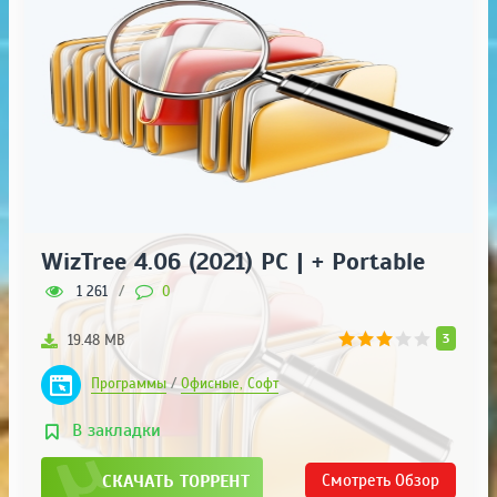
WizTree 4.06 (2021) РС | + Portable
1 261
/
0
3
19.48 MB
Программы
/
Офисные, Софт
В закладки
СКАЧАТЬ ТОРРЕНТ
Смотреть
Обзор