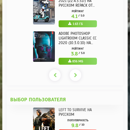
2021 (22.4.3.317) НА
РУССКОМ REPACK ОТ
KPOJIUK
РЕЙТИНГ
4.1
/ 5.0
1.63 ГБ
ADOBE PHOTOSHOP
LIGHTROOM CLASSIC CC
2020 (10.3.0.10) НА
РУССКОМ REPACK ОТ
РЕЙТИНГ
KPOJIUK
3.8
/ 5.0
836 МБ
ВЫБОР ПОЛЬЗОВАТЕЛЯ
LEFT TO SURVIVE НА
РУССКОМ
ПОПУЛЯРНОСТЬ
9.8
/ 10