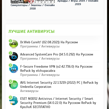
Аркады / Игры 2019 / Онлайн
2019
Симуляторы / Экшены / Онлайн
2018
ЛУЧШИЕ АНТИВИРУСЫ
1
Dr.Web CureIt! (02.08.2021) На Русском
Программы / Антивирусы
2
Advanced SystemCare Pro (14.5.0.292) На Русском
Программы / Антивирусы
3
F-Secure Freedome VPN (v2.42.736.0) На Русском
RePack by elchupacabra
Программы / Антивирусы
4
AVG Internet Security 22.1.3219 (2022) PC | RePack by
Umbrella Corporation
Антивирусы
5
ESET NOD32 Antivirus / Internet Security / Smart
Security Premium (14.0.22.0) На Русском RePack by
KpoJIuK БЕСПЛАТНО