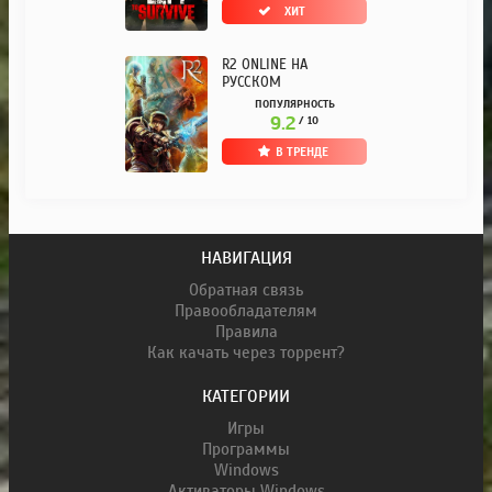
ХИТ
R2 ONLINE НА
РУССКОМ
ПОПУЛЯРНОСТЬ
9.2
/ 10
В ТРЕНДЕ
НАВИГАЦИЯ
Обратная связь
Правообладателям
Правила
Как качать через торрент?
КАТЕГОРИИ
Игры
Программы
Windows
Активаторы Windows