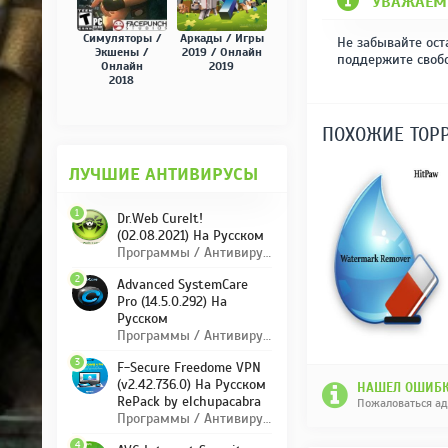
УВАЖАЕМ
Симуляторы /
Аркады / Игры
Не забывайте ост
Экшены /
2019 / Онлайн
поддержите своб
Онлайн
2019
2018
ПОХОЖИЕ ТОР
ЛУЧШИЕ АНТИВИРУСЫ
1
Dr.Web CureIt!
(02.08.2021) На Русском
Программы / Антивирусы
2
Advanced SystemCare
Pro (14.5.0.292) На
Русском
Программы / Антивирусы
3
F-Secure Freedome VPN
(v2.42.736.0) На Русском
НАШЕЛ ОШИБК
RePack by elchupacabra
Пожаловаться а
Программы / Антивирусы
4