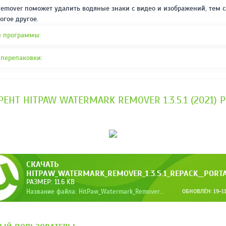
REPACK ОТ D!AKOV
РЕЙТИНГ
emover поможет удалить водяные знаки с видео и изображений, тем 
3.4
/ 5.0
огое другое.
297 МБ
 программы:
 перепаковки:
РЕНТ HITPAW WATERMARK REMOVER 1.3.5.1 (2021) 
СКАЧАТЬ
HITPAW_WATERMARK_REMOVER_1.3.5.1_REPACK__PORT
РАЗМЕР: 11.6 KB
Название файла: HitPaw_Watermark_Remover_1.3.5.1_RePack__Portab.torrent
ОБНОВЛЁН: 19-11