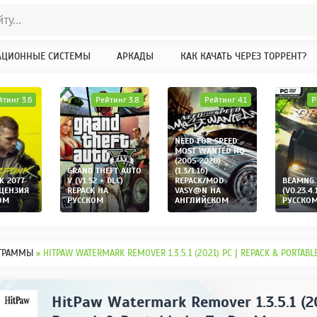
АЦИОННЫЕ СИСТЕМЫ
АРКАДЫ
КАК КАЧАТЬ ЧЕРЕЗ ТОРРЕНТ?
йтинг 3.6
Рейтинг 3.8
Рейтинг 4.1
Р
NEED FOR SPEED:
MOST WANTED HQ
(2005-2020)
GRAND THEFT AUTO
(1.3/1.16)
K 2077
V (V1.52 + DLC)
REPACK/MOD
BEAMNG.
ИЦЕНЗИЯ
REPACK НА
VASY@N НА
(V0.23.4.
ОМ
РУССКОМ
АНГЛИЙСКОМ
РУССКО
ГРАММЫ
» HITPAW WATERMARK REMOVER 1.3.5.1 (2021) PC | REPACK & PORTAB
HitPaw Watermark Remover 1.3.5.1 (20