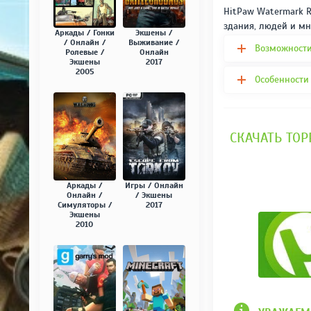
HitPaw Watermark R
здания, людей и мн
Аркады / Гонки
Экшены /
/ Онлайн /
Выживание /
Возможности
Ролевые /
Онлайн
Экшены
2017
2005
Особенности
СКАЧАТЬ ТОР
Аркады /
Игры / Онлайн
Онлайн /
/ Экшены
Симуляторы /
2017
Экшены
2010