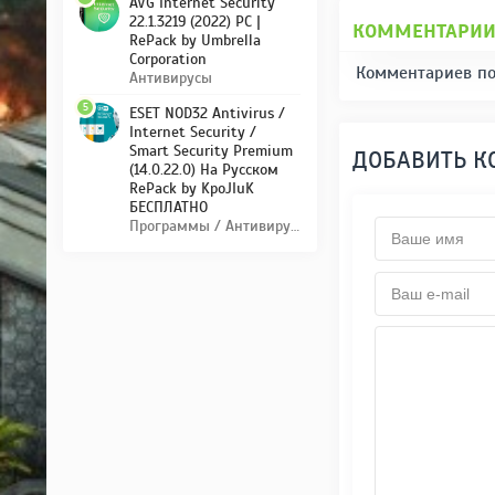
AVG Internet Security
22.1.3219 (2022) PC |
КОММЕНТАРИ
RePack by Umbrella
Corporation
Комментариев по
Антивирусы
5
ESET NOD32 Antivirus /
Internet Security /
Smart Security Premium
ДОБАВИТЬ 
(14.0.22.0) На Русском
RePack by KpoJIuK
БЕСПЛАТНО
Программы / Антивирусы