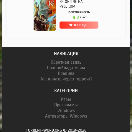
R2 ONLINE НА
РУССКОМ
ПОПУЛЯРНОСТЬ
9.2
/ 10
В ТРЕНДЕ
НАВИГАЦИЯ
Обратная связь
Правообладателям
Правила
Как качать через торрент?
КАТЕГОРИИ
Игры
Программы
Windows
Активаторы Windows
TORRENT-WORD.ORG © 2018-2026