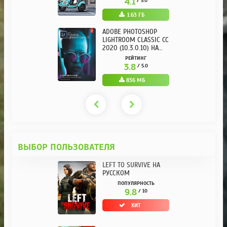
4.1
/ 5.0
1.63 ГБ
ADOBE PHOTOSHOP
LIGHTROOM CLASSIC CC
2020 (10.3.0.10) НА
РУССКОМ REPACK ОТ
РЕЙТИНГ
KPOJIUK
3.8
/ 5.0
836 МБ
ВЫБОР ПОЛЬЗОВАТЕЛЯ
LEFT TO SURVIVE НА
РУССКОМ
ПОПУЛЯРНОСТЬ
9.8
/ 10
ХИТ