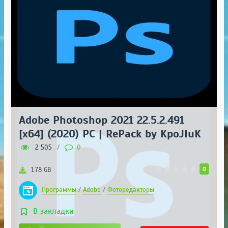
Adobe Photoshop 2021 22.5.2.491
[x64] (2020) PC | RePack by KpoJIuK
2 505
/
0
0
1.78 GB
Программы
/
Adobe
/
Фоторедакторы
В закладки