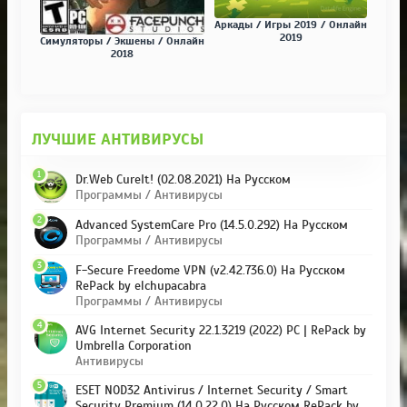
Аркады / Игры 2019 / Онлайн
2019
Симуляторы / Экшены / Онлайн
2018
ЛУЧШИЕ АНТИВИРУСЫ
1
Dr.Web CureIt! (02.08.2021) На Русском
Программы / Антивирусы
2
Advanced SystemCare Pro (14.5.0.292) На Русском
Программы / Антивирусы
3
F-Secure Freedome VPN (v2.42.736.0) На Русском
RePack by elchupacabra
Программы / Антивирусы
4
AVG Internet Security 22.1.3219 (2022) PC | RePack by
Umbrella Corporation
Антивирусы
5
ESET NOD32 Antivirus / Internet Security / Smart
Security Premium (14.0.22.0) На Русском RePack by