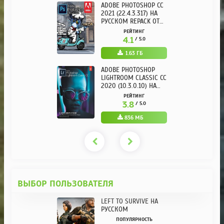
ADOBE PHOTOSHOP CC
2021 (22.4.3.317) НА
РУССКОМ REPACK ОТ
KPOJIUK
РЕЙТИНГ
4.1
/ 5.0
1.63 ГБ
ADOBE PHOTOSHOP
LIGHTROOM CLASSIC CC
2020 (10.3.0.10) НА
РУССКОМ REPACK ОТ
РЕЙТИНГ
KPOJIUK
3.8
/ 5.0
836 МБ
ВЫБОР ПОЛЬЗОВАТЕЛЯ
LEFT TO SURVIVE НА
РУССКОМ
ПОПУЛЯРНОСТЬ