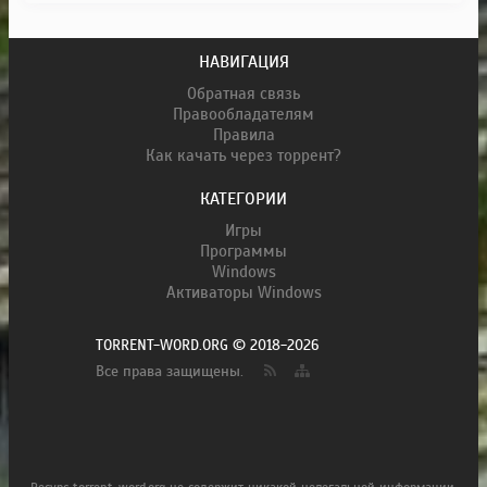
НАВИГАЦИЯ
Обратная связь
Правообладателям
Правила
Как качать через торрент?
КАТЕГОРИИ
Игры
Программы
Windows
Активаторы Windows
TORRENT-WORD.ORG © 2018-2026
Все права защищены.
Ресурс torrent-word.org не содержит никакой нелегальной информации.