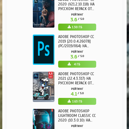
2020 (V21.2.10.118) НА
РУССКОМ REPACK ОТ
KPOJIUK
РЕЙТИНГ
3.6
/ 5.0
1.30 ГБ
ADOBE PHOTOSHOP CC
2019 [20.0.4.26078]
(PC/2019/X64) НА
РУССКОМ
РЕЙТИНГ
3.6
/ 5.0
4 ГБ
ADOBE PHOTOSHOP CC
2021 (22.4.3.317) НА
РУССКОМ REPACK ОТ
KPOJIUK
РЕЙТИНГ
4.1
/ 5.0
1.63 ГБ
ADOBE PHOTOSHOP
LIGHTROOM CLASSIC CC
2020 (10.3.0.10) НА
РУССКОМ REPACK ОТ
РЕЙТИНГ