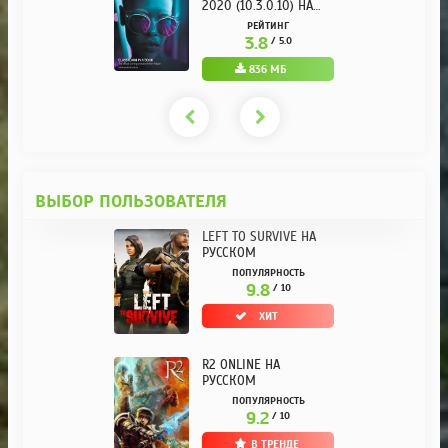
2020 (10.3.0.10) НА
РУССКОМ REPACK ОТ
РЕЙТИНГ
KPOJIUK
3.8
/ 5.0
836 МБ
ВЫБОР ПОЛЬЗОВАТЕЛЯ
LEFT TO SURVIVE НА
РУССКОМ
ПОПУЛЯРНОСТЬ
9.8
/ 10
ХИТ
R2 ONLINE НА
РУССКОМ
ПОПУЛЯРНОСТЬ
9.2
/ 10
В ТРЕНДЕ