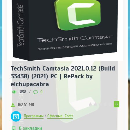
TechSmith Camtasia 2021.0.12 (Build
33438) (2021) PC | RePack by
elchupacabra
838
/
0
0
162.51 MB
Программы
/
Офисные, Софт
В закладки