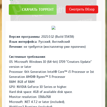
СКАЧАТЬ ТОРРЕНТ
Смотреть
Обзор
Версия программы:
2021.0.12 (Build 33438)
Язык интерфейса:
Русский, Английский
Лечение:
не требуется (инсталлятор уже пролечен)
Системные требования:
OS: Microsoft Windows 10 (64-bit) 1709 "Creators Update"
version or later
Processor: 6th Generation Intel® Core™ i3 Processor or 1st
Generation AMD® Ryzen™ 3 Processor
RAM: 8GB of RAM
GPU: NVIDIA GeForce 10 Series or higher.
Hard disk space: 4GB of available disk space.
Monitor resolution: 1366x768
Microsoft .NET 4.7.2 or later (included),
WebView2 Runtime (included),