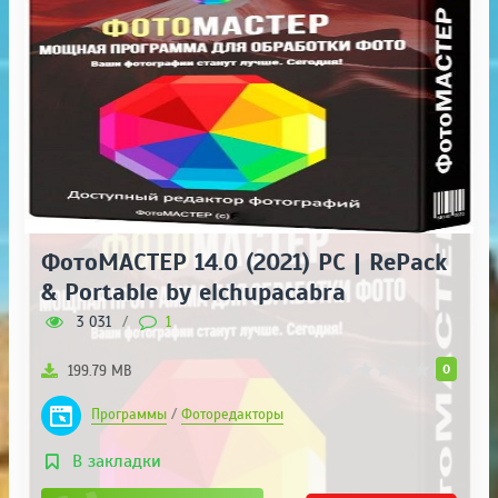
ФотоМАСТЕР 14.0 (2021) PC | RePack
& Portable by elchupacabra
3 031
/
1
0
199.79 MB
Программы
/
Фоторедакторы
В закладки