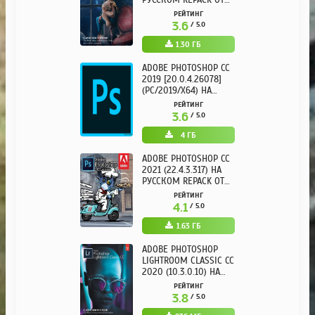
РУССКОМ REPACK ОТ
KPOJIUK
РЕЙТИНГ
3.6
/ 5.0
1.30 ГБ
ADOBE PHOTOSHOP CC
2019 [20.0.4.26078]
(PC/2019/X64) НА
РУССКОМ
РЕЙТИНГ
3.6
/ 5.0
4 ГБ
ADOBE PHOTOSHOP CC
2021 (22.4.3.317) НА
РУССКОМ REPACK ОТ
KPOJIUK
РЕЙТИНГ
4.1
/ 5.0
1.63 ГБ
ADOBE PHOTOSHOP
LIGHTROOM CLASSIC CC
2020 (10.3.0.10) НА
РУССКОМ REPACK ОТ
РЕЙТИНГ
KPOJIUK
3.8
/ 5.0