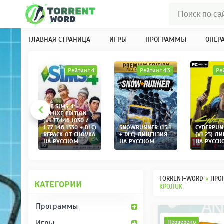
ГЛАВНАЯ СТРАНИЦА
ИГРЫ
ПРОГРАММЫ
ОПЕР
инг 4.1
Рейтинг 4
Рейтинг 4.3
Ре
THE SIMS 4:
K
DELUXE EDITION
 2
(V1.77.146.1030 /
+ DLC)
1.77.146.1530 + DLC)
SNOWRUNNER (15.1
CYBERPUN
CHOVKA
REPACK ОТ CHOVKA
+ DLC) ЛИЦЕНЗИЯ
(V1.23) Л
М
НА РУССКОМ
НА РУССКОМ
НА РУССК
TORRENT-WORD
»
ПРО
КАТЕГОРИИ
KPOJIUK
Программы
Игры
Проверено