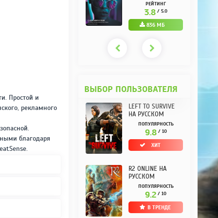
РУССКОМ REPACK
(10.3.0.10) НА
РЕЙТИНГ
РЕЙТИНГ
ОТ KPOJIUK
РУССКОМ REPACK
3.7
3.8
/ 5.0
/ 5.0
ОТ KPOJIUK
1.11 ГБ
836 МБ
ВЫБОР ПОЛЬЗОВАТЕЛЯ
и. Простой и
LEFT TO SURVIVE
нского, рекламного
НА РУССКОМ
ПОПУЛЯРНОСТЬ
зопасной.
9.8
/ 10
жными благодаря
ХИТ
eatSense.
R2 ONLINE НА
РУССКОМ
ПОПУЛЯРНОСТЬ
9.2
/ 10
В ТРЕНДЕ