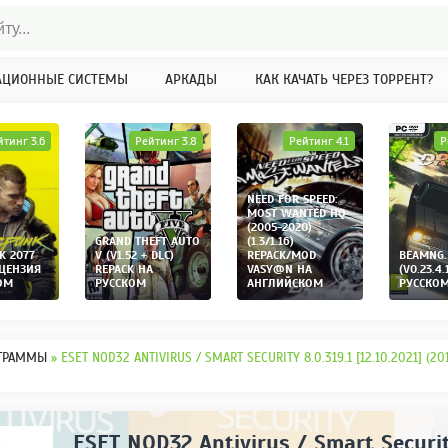
АЦИОННЫЕ СИСТЕМЫ
АРКАДЫ
КАК КАЧАТЬ ЧЕРЕЗ ТОРРЕНТ?
йтинг 3.6
Рейтинг 3.8
Рейтинг 4.1
Р
NEED FOR SPEED:
MOST WANTED HQ
(2005-2020)
GRAND THEFT AUTO
(1.3/1.16)
K 2077
V (V1.52 + DLC)
REPACK/MOD
BEAMNG.
ИЦЕНЗИЯ
REPACK НА
VASY@N НА
(V0.23.4.
ОМ
РУССКОМ
АНГЛИЙСКОМ
РУССКО
ГРАММЫ
» ESET NOD32 ANTIVIRUS / SMART SECURITY 8.0.319.1 [12.10.2021] (20
ESET NOD32 Antivirus / Smart Securit