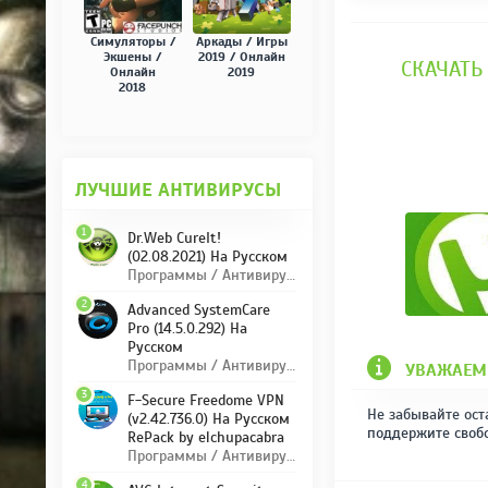
Симуляторы /
Аркады / Игры
Экшены /
2019 / Онлайн
СКАЧАТЬ 
Онлайн
2019
2018
ЛУЧШИЕ АНТИВИРУСЫ
1
Dr.Web CureIt!
(02.08.2021) На Русском
Программы / Антивирусы
2
Advanced SystemCare
Pro (14.5.0.292) На
Русском
Программы / Антивирусы
УВАЖАЕМ
3
F-Secure Freedome VPN
Не забывайте ост
(v2.42.736.0) На Русском
поддержите своб
RePack by elchupacabra
Программы / Антивирусы
4