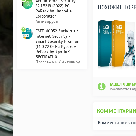
AVG Internet Security
22.1.3219 (2022) PC |
ПОХОЖИЕ ТОР
RePack by Umbrella
Corporation
Антивирусы
5
ESET NOD32 Antivirus /
Internet Security /
Smart Security Premium
(14.0.22.0) На Русском
RePack by KpoJIuK
БЕСПЛАТНО
Программы / Антивирусы
НАШЕЛ ОШИБК
Пожаловаться а
КОММЕНТАРИ
Комментариев по