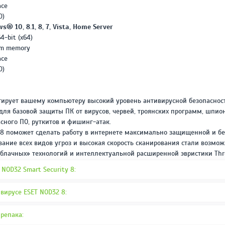
REPACK ОТ D!AKOV
РЕЙТИНГ
ace
3.4
/ 5.0
0)
297 МБ
 10, 8.1, 8, 7, Vista, Home Server
64-bit (x64)
em memory
ace
0)
тирует вашему компьютеру высокий уровень антивирусной безопасност
ля базовой защиты ПК от вирусов, червей, троянских программ, шпио
сного ПО, руткитов и фишинг-атак.
y 8 поможет сделать работу в интернете максимально защищенной и бе
ание всех видов угроз и высокая скорость сканирования стали возмо
блачных» технологий и интеллектуальной расширенной эвристики Thr
 NOD32 Smart Security 8:
вирусе ESET NOD32 8:
репака: