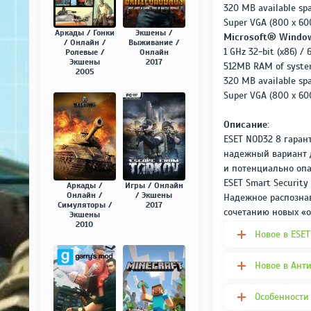
320 MB available sp
Super VGA (800 x 60
Аркады / Гонки
Экшены /
Microsoft® Windows®
/ Онлайн /
Выживание /
1 GHz 32-bit (x86) / 
Ролевые /
Онлайн
Экшены
2017
512MB RAM of syst
2005
320 MB available sp
Super VGA (800 x 60
Описание:
ESET NOD32 8 гаран
надежный вариант д
и потенциально опа
ESET Smart Securit
Аркады /
Игры / Онлайн
Онлайн /
/ Экшены
Надежное распознав
Симуляторы /
2017
сочетанию новых «о
Экшены
2010
Новое в ESET
Новое в Анти
Особенности 