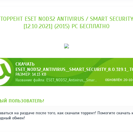
ТОРРЕНТ ESET NOD32 ANTIVIRUS / SMART SECURITY 
[12.10.2021] (2015) РС БЕСПЛАТНО
СКАЧАТЬ
ESET_NOD32_ANTIVIRUS__SMART_SECURITY_8.0.319.1_.
РАЗМЕР: 14.13 KB
Название файла: ESET_NOD32_Antivirus__Smart_Security_8.0.319.1_.torrent
ОБНОВЛЁН: 20-10-
ЫЙ ПОЛЬЗОВАТЕЛЬ!
аваться на раздаче после того, как скачали торрент! Помогите скачать 
одный обмен!