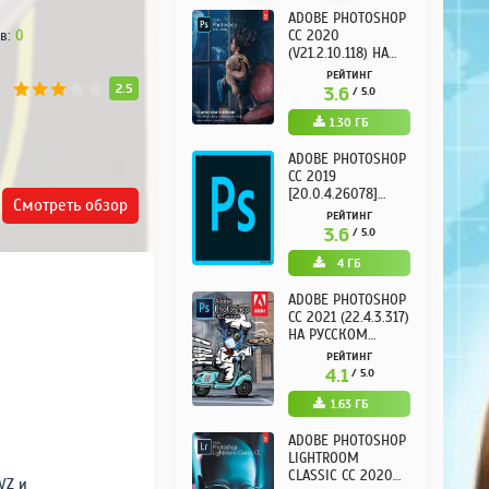
ADOBE PREMIERE
ADOBE PHOTOSHOP
в:
0
PRO CC 2020
CC 2020
(V14.0.1.71) НА
(V21.2.10.118) НА
РУССКОМ REPACK
РУССКОМ REPACK
РЕЙТИНГ
РЕЙТИНГ
ОТ D!AKOV
ОТ KPOJIUK
2.5
3.8
3.6
/ 5.0
/ 5.0
1.7 ГБ
1.30 ГБ
ADOBE PREMIERE
ADOBE PHOTOSHOP
PRO CC 2019
CC 2019
[13.0.225]
[20.0.4.26078]
Смотреть
обзор
(2019/PC/X64) НА
(PC/2019/X64) НА
РЕЙТИНГ
РЕЙТИНГ
РУССКОМ
РУССКОМ
3.8
3.6
/ 5.0
/ 5.0
4 ГБ
4 ГБ
SONY VEGAS PRO 13
ADOBE PHOTOSHOP
CC 2021 (22.4.3.317)
РЕЙТИНГ
НА РУССКОМ
3.4
/ 5.0
REPACK ОТ KPOJIUK
РЕЙТИНГ
495 МВ
4.1
/ 5.0
1.63 ГБ
ADOBE AFTER
ADOBE PHOTOSHOP
EFFECTS CC 2020
LIGHTROOM
(17.7.0.45) НА
CLASSIC CC 2020
VZ и