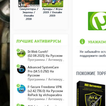
Симуляторы /
Аркады / Игры
Экшены /
2019 / Онлайн
Онлайн
2019
2018
ЛУЧШИЕ АНТИВИРУСЫ
УВАЖАЕМ
1
Не забывайте ост
Dr.Web CureIt!
поддержите своб
(02.08.2021) На Русском
Программы / Антивирусы
2
Advanced SystemCare
Pro (14.5.0.292) На
ПОХОЖИЕ ТОР
Русском
Программы / Антивирусы
3
F-Secure Freedome VPN
(v2.42.736.0) На Русском
RePack by elchupacabra
Программы / Антивирусы
4