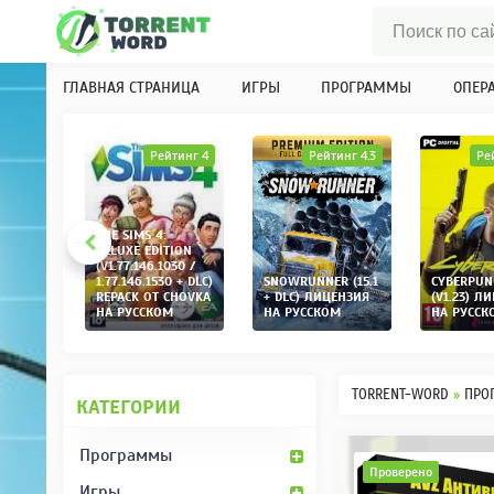
ГЛАВНАЯ СТРАНИЦА
ИГРЫ
ПРОГРАММЫ
ОПЕР
инг 4.1
Рейтинг 4
Рейтинг 4.3
Ре
THE SIMS 4:
K
DELUXE EDITION
 2
(V1.77.146.1030 /
+ DLC)
1.77.146.1530 + DLC)
SNOWRUNNER (15.1
CYBERPUN
CHOVKA
REPACK ОТ CHOVKA
+ DLC) ЛИЦЕНЗИЯ
(V1.23) Л
М
НА РУССКОМ
НА РУССКОМ
НА РУССК
TORRENT-WORD
»
ПРО
КАТЕГОРИИ
Программы
Проверено
Игры