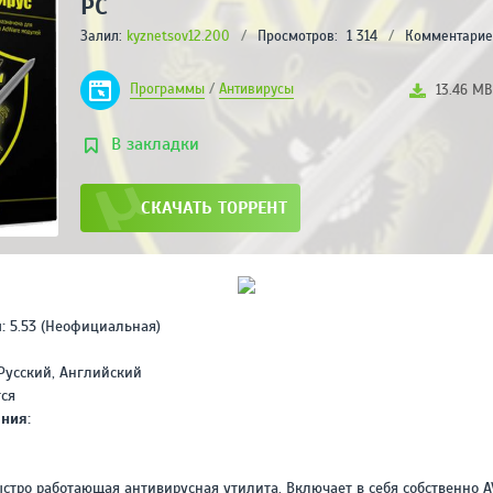
РС
ABLETON LIVE
Залил:
kyznetsov12.200
/
Просмотров:
1 314
SUITE (11.0.5) НА
/
Комментарие
РУССКОМ
РЕЙТИНГ
Программы
/
Антивирусы
13.46 MB
4
/ 5.0
2.65 ГБ
В закладки
ADOBE AUDITION CC
2019 (13.0.2.35)
[RUS/ENG/X64]
СКАЧАТЬ ТОРРЕНТ
REPACK BY KPOJIUK
РЕЙТИНГ
4
/ 5.0
296 МВ
ADOBE MEDIA
ENCODER CC 2020
:
5.53 (Неофициальная)
(V14.0.1.70) REPACK
BY DIAKOV НА
РЕЙТИНГ
Русский, Английский
РУССКОМ
3.2
/ 5.0
тся
1.03 ГБ
ния:
ADOBE AUDITION CC
2020 (V13.0.4.39)
НА РУССКОМ
стро работающая антивирусная утилита. Включает в себя собственно A