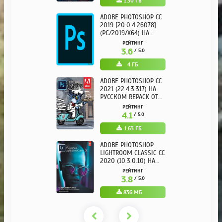
1.30 ГБ
ADOBE PHOTOSHOP CC
2019 [20.0.4.26078]
(PC/2019/X64) НА
РУССКОМ
РЕЙТИНГ
3.6
/ 5.0
4 ГБ
ADOBE PHOTOSHOP CC
2021 (22.4.3.317) НА
РУССКОМ REPACK ОТ
KPOJIUK
РЕЙТИНГ
4.1
/ 5.0
1.63 ГБ
ADOBE PHOTOSHOP
LIGHTROOM CLASSIC CC
2020 (10.3.0.10) НА
РУССКОМ REPACK ОТ
РЕЙТИНГ
KPOJIUK
3.8
/ 5.0
836 МБ