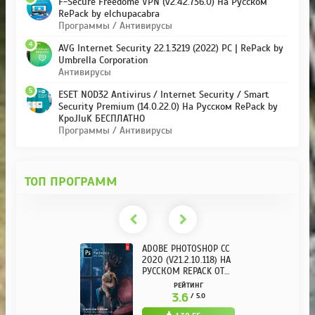
F-Secure Freedome VPN (v2.42.736.0) На Русском
RePack by elchupacabra
Программы / Антивирусы
4
AVG Internet Security 22.1.3219 (2022) PC | RePack by
Umbrella Corporation
Антивирусы
5
ESET NOD32 Antivirus / Internet Security / Smart
Security Premium (14.0.22.0) На Русском RePack by
KpoJIuK БЕСПЛАТНО
Программы / Антивирусы
ТОП ПРОГРАММ
ADOBE PHOTOSHOP CC
2020 (V21.2.10.118) НА
РУССКОМ REPACK ОТ
KPOJIUK
РЕЙТИНГ
3.6
/ 5.0