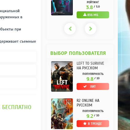
РУССКОМ REPACK
(10.3.0.10) НА
РЕЙТИНГ
РЕЙТИНГ
ОТ KPOJIUK
РУССКОМ REPACK
3.7
3.8
/ 5.0
/ 5.0
ОТ KPOJIUK
енциальной
1.11 ГБ
836 МБ
наруженных в
объекты при
ддерживает съемные
ВЫБОР ПОЛЬЗОВАТЕЛЯ
LEFT TO SURVIVE
НА РУССКОМ
ПОПУЛЯРНОСТЬ
9.8
/ 10
ХИТ
R2 ONLINE НА
РУССКОМ
РС БЕСПЛАТНО
ПОПУЛЯРНОСТЬ
9.2
/ 10
В ТРЕНДЕ