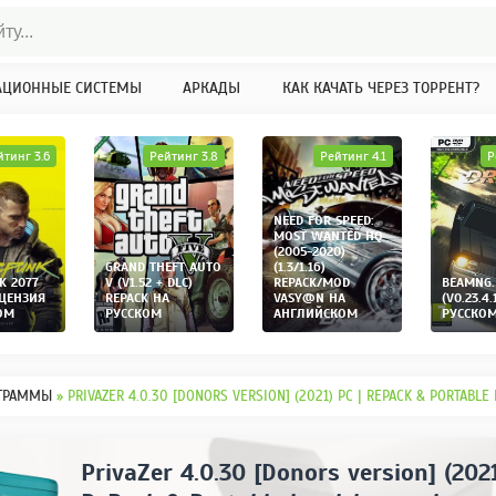
АЦИОННЫЕ СИСТЕМЫ
АРКАДЫ
КАК КАЧАТЬ ЧЕРЕЗ ТОРРЕНТ?
йтинг 3.6
Рейтинг 3.8
Рейтинг 4.1
Р
NEED FOR SPEED:
MOST WANTED HQ
(2005-2020)
GRAND THEFT AUTO
(1.3/1.16)
K 2077
V (V1.52 + DLC)
REPACK/MOD
BEAMNG.
ИЦЕНЗИЯ
REPACK НА
VASY@N НА
(V0.23.4.
ОМ
РУССКОМ
АНГЛИЙСКОМ
РУССКО
ГРАММЫ
» PRIVAZER 4.0.30 [DONORS VERSION] (2021) РС | REPACK & PORTABLE
PrivaZer 4.0.30 [Donors version] (2021