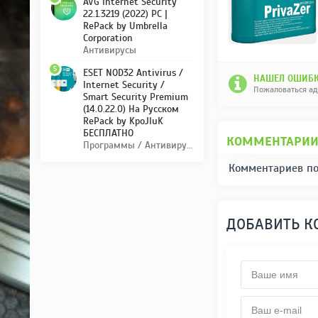
AVG Internet Security
22.1.3219 (2022) PC |
RePack by Umbrella
Corporation
Антивирусы
5
ESET NOD32 Antivirus /
НАШЕЛ ОШИБК
Internet Security /
Пожаловаться а
Smart Security Premium
(14.0.22.0) На Русском
RePack by KpoJIuK
БЕСПЛАТНО
КОММЕНТАРИ
Программы / Антивирусы
Комментариев по
ДОБАВИТЬ 