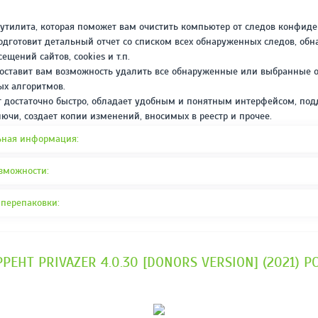
REPACK ОТ D!AKOV
РЕЙТИНГ
3.4
/ 5.0
я утилита, которая поможет вам очистить компьютер от следов конфид
297 МБ
дготовит детальный отчет со списком всех обнаруженных следов, об
сещений сайтов, cookies и т.п.
доставит вам возможность удалить все обнаруженные или выбранные 
х алгоритмов.
т достаточно быстро, обладает удобным и понятным интерфейсом, по
лючи, создает копии изменений, вносимых в реестр и прочее.
ьная информация:
зможности:
 перепаковки:
РЕНТ PRIVAZER 4.0.30 [DONORS VERSION] (2021) 