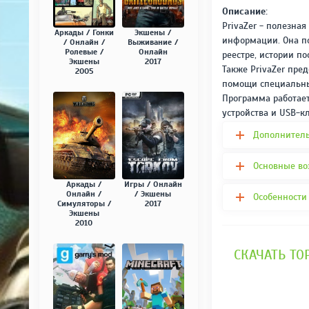
Описание:
PrivaZer - полезна
Аркады / Гонки
Экшены /
информации. Она по
/ Онлайн /
Выживание /
Ролевые /
Онлайн
реестре, истории по
Экшены
2017
Также PrivaZer пре
2005
помощи специальны
Программа работае
устройства и USB-к
Дополнител
Основные во
Аркады /
Игры / Онлайн
Онлайн /
/ Экшены
Особенности
Симуляторы /
2017
Экшены
2010
СКАЧАТЬ ТОР