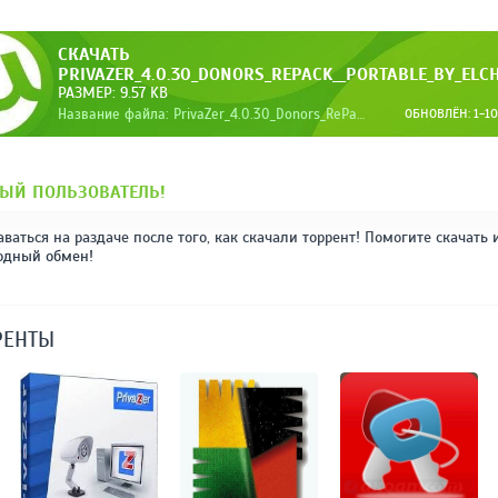
СКАЧАТЬ
PRIVAZER_4.0.30_DONORS_REPACK__PORTABLE_BY_ELC
РАЗМЕР: 9.57 KB
Название файла: PrivaZer_4.0.30_Donors_RePack__Portable_by_elch.torrent
ОБНОВЛЁН: 1-10-
ЫЙ ПОЛЬЗОВАТЕЛЬ!
аваться на раздаче после того, как скачали торрент! Помогите скачать 
одный обмен!
РЕНТЫ