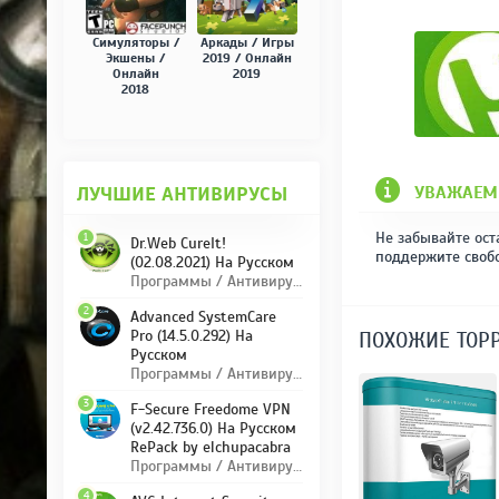
Симуляторы /
Аркады / Игры
Экшены /
2019 / Онлайн
Онлайн
2019
2018
УВАЖАЕМ
ЛУЧШИЕ АНТИВИРУСЫ
Не забывайте ост
1
Dr.Web CureIt!
поддержите своб
(02.08.2021) На Русском
Программы / Антивирусы
2
Advanced SystemCare
Pro (14.5.0.292) На
ПОХОЖИЕ ТОР
Русском
Программы / Антивирусы
3
F-Secure Freedome VPN
(v2.42.736.0) На Русском
RePack by elchupacabra
Программы / Антивирусы
4