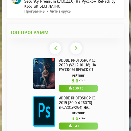
Security Premium (14.0.22.0) На Русском RePack by
KpoJIuK БЕСПЛАТНО
Программы / Антивирусы
ТОП ПРОГРАММ
ADOBE PHOTOSHOP CC
2020 (V21.2.10.118) НА
РУССКОМ REPACK ОТ
KPOJIUK
РЕЙТИНГ
3.6
/ 5.0
1.30 ГБ
ADOBE PHOTOSHOP CC
2019 [20.0.4.26078]
(PC/2019/X64) НА
РУССКОМ
РЕЙТИНГ
3.6
/ 5.0
4 ГБ