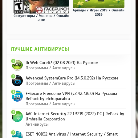
Аркады / Игры 2019 / Онлайн
2019
Симуляторы / Экшены / Онлайн
2018
ЛУЧШИЕ АНТИВИРУСЫ
1
Dr.Web CureIt! (02.08.2021) На Русском
Программы / Антивирусы
2
Advanced SystemCare Pro (14.5.0.292) На Русском
Программы / Антивирусы
3
F-Secure Freedome VPN (v2.42.736.0) На Русском
RePack by elchupacabra
Программы / Антивирусы
4
AVG Internet Security 22.1.3219 (2022) PC | RePack by
Umbrella Corporation
Антивирусы
5
ESET NOD32 Antivirus / Internet Security / Smart