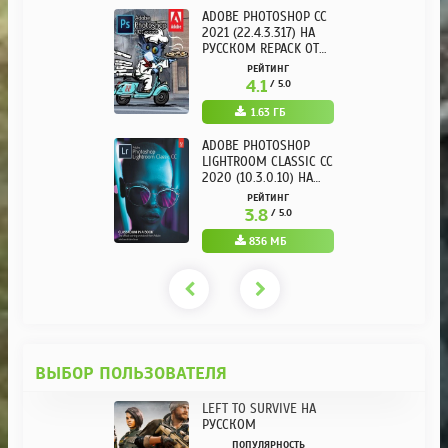
ADOBE PHOTOSHOP CC
2021 (22.4.3.317) НА
РУССКОМ REPACK ОТ
KPOJIUK
РЕЙТИНГ
4.1
/ 5.0
1.63 ГБ
ADOBE PHOTOSHOP
LIGHTROOM CLASSIC CC
2020 (10.3.0.10) НА
РУССКОМ REPACK ОТ
РЕЙТИНГ
KPOJIUK
3.8
/ 5.0
836 МБ
ВЫБОР ПОЛЬЗОВАТЕЛЯ
LEFT TO SURVIVE НА
РУССКОМ
ПОПУЛЯРНОСТЬ