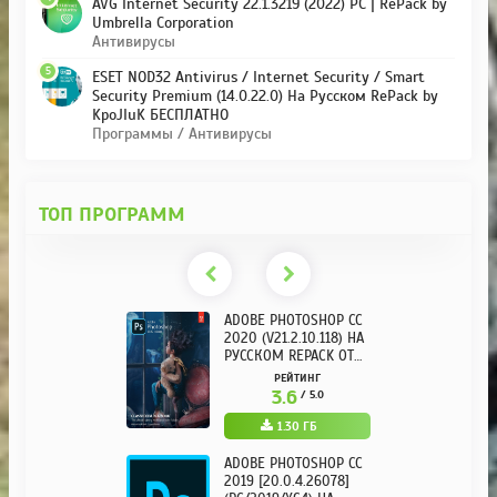
AVG Internet Security 22.1.3219 (2022) PC | RePack by
Umbrella Corporation
Антивирусы
5
ESET NOD32 Antivirus / Internet Security / Smart
Security Premium (14.0.22.0) На Русском RePack by
KpoJIuK БЕСПЛАТНО
Программы / Антивирусы
ТОП ПРОГРАММ
ADOBE PHOTOSHOP CC
2020 (V21.2.10.118) НА
РУССКОМ REPACK ОТ
KPOJIUK
РЕЙТИНГ
3.6
/ 5.0
1.30 ГБ
ADOBE PHOTOSHOP CC
2019 [20.0.4.26078]