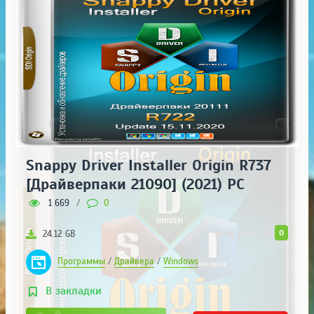
Snappy Driver Installer Origin R737
[Драйверпаки 21090] (2021) PC
1 669
/
0
0
24.12 GB
Программы
/
Драйвера
/
Windows
В закладки