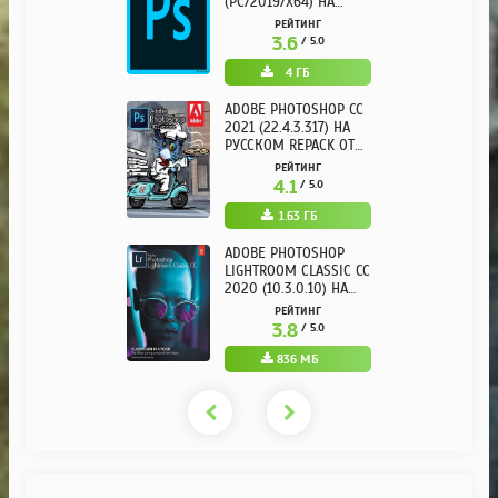
(PC/2019/X64) НА
РУССКОМ
РЕЙТИНГ
3.6
/ 5.0
4 ГБ
ADOBE PHOTOSHOP CC
2021 (22.4.3.317) НА
РУССКОМ REPACK ОТ
KPOJIUK
РЕЙТИНГ
4.1
/ 5.0
1.63 ГБ
ADOBE PHOTOSHOP
LIGHTROOM CLASSIC CC
2020 (10.3.0.10) НА
РУССКОМ REPACK ОТ
РЕЙТИНГ
KPOJIUK
3.8
/ 5.0
836 МБ