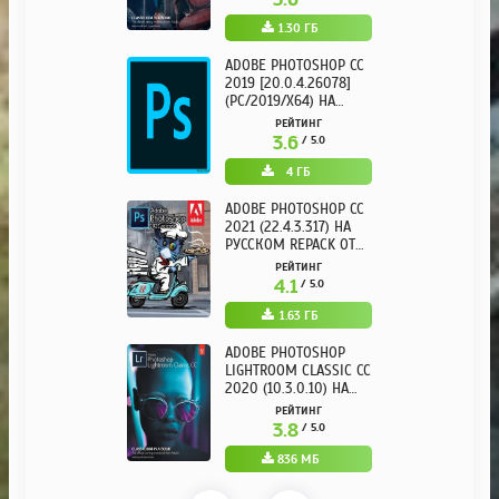
1.30 ГБ
ADOBE PHOTOSHOP CC
2019 [20.0.4.26078]
(PC/2019/X64) НА
РУССКОМ
РЕЙТИНГ
3.6
/ 5.0
4 ГБ
ADOBE PHOTOSHOP CC
2021 (22.4.3.317) НА
РУССКОМ REPACK ОТ
KPOJIUK
РЕЙТИНГ
4.1
/ 5.0
1.63 ГБ
ADOBE PHOTOSHOP
LIGHTROOM CLASSIC CC
2020 (10.3.0.10) НА
РУССКОМ REPACK ОТ
РЕЙТИНГ
KPOJIUK
3.8
/ 5.0
836 МБ