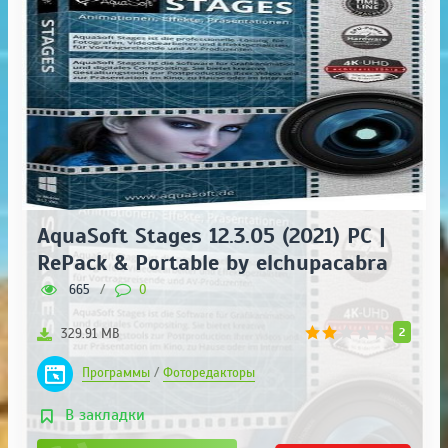
AquaSoft Stages 12.3.05 (2021) PC |
RePack & Portable by elchupacabra
665
/
0
2
329.91 MB
Программы
/
Фоторедакторы
В закладки