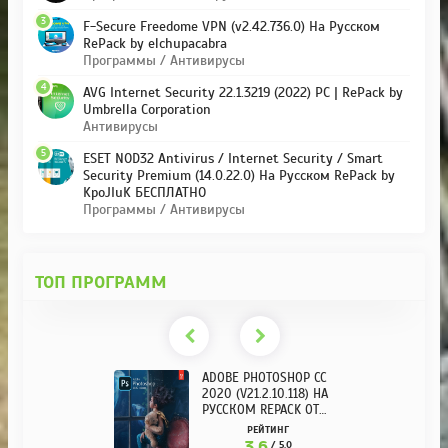
3
F-Secure Freedome VPN (v2.42.736.0) На Русском
RePack by elchupacabra
Программы / Антивирусы
4
AVG Internet Security 22.1.3219 (2022) PC | RePack by
Umbrella Corporation
Антивирусы
5
ESET NOD32 Antivirus / Internet Security / Smart
Security Premium (14.0.22.0) На Русском RePack by
KpoJIuK БЕСПЛАТНО
Программы / Антивирусы
ТОП ПРОГРАММ
ADOBE PHOTOSHOP CC
2020 (V21.2.10.118) НА
РУССКОМ REPACK ОТ
KPOJIUK
РЕЙТИНГ
3.6
/ 5.0